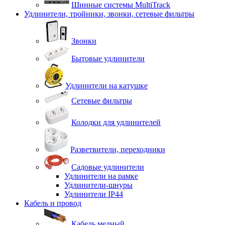
Шинные системы MultiTrack
Удлинители, тройники, звонки, сетевые фильтры
Звонки
Бытовые удлинители
Удлинители на катушке
Сетевые фильтры
Колодки для удлинителей
Разветвители, переходники
Садовые удлинители
Удлинители на рамке
Удлинители-шнуры
Удлинители IP44
Кабель и провод
Кабель медный