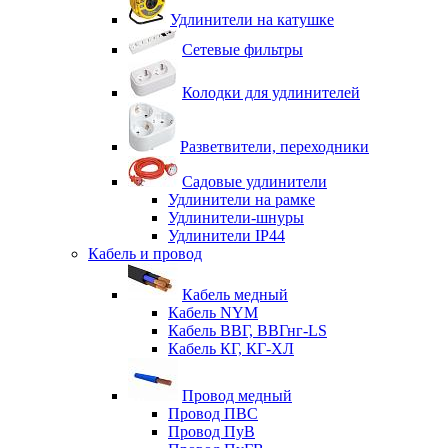
Удлинители на катушке
Сетевые фильтры
Колодки для удлинителей
Разветвители, переходники
Садовые удлинители
Удлинители на рамке
Удлинители-шнуры
Удлинители IP44
Кабель и провод
Кабель медный
Кабель NYM
Кабель ВВГ, ВВГнг-LS
Кабель КГ, КГ-ХЛ
Провод медный
Провод ПВС
Провод ПуВ