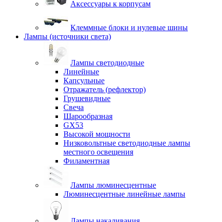
Аксессуары к корпусам
Клеммные блоки и нулевые шины
Лампы (источники света)
Лампы светодиодные
Линейные
Капсульные
Отражатель (рефлектор)
Грушевидные
Свеча
Шарообразная
GX53
Высокой мощности
Низковольтные светодиодные лампы
местного освещения
Филаментная
Лампы люминесцентные
Люминесцентные линейные лампы
Лампы накаливания