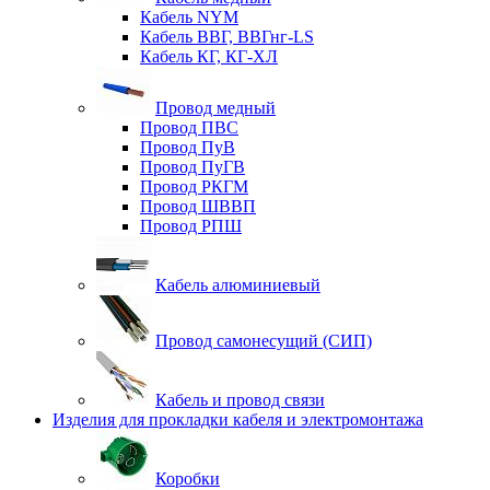
Кабель NYM
Кабель ВВГ, ВВГнг-LS
Кабель КГ, КГ-ХЛ
Провод медный
Провод ПВС
Провод ПуВ
Провод ПуГВ
Провод РКГМ
Провод ШВВП
Провод РПШ
Кабель алюминиевый
Провод самонесущий (СИП)
Кабель и провод связи
Изделия для прокладки кабеля и электромонтажа
Коробки