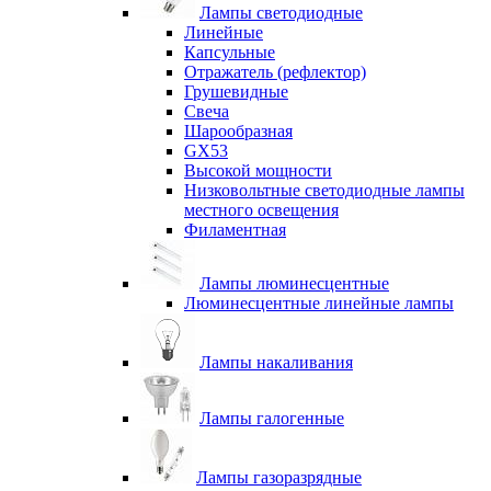
Лампы светодиодные
Линейные
Капсульные
Отражатель (рефлектор)
Грушевидные
Свеча
Шарообразная
GX53
Высокой мощности
Низковольтные светодиодные лампы
местного освещения
Филаментная
Лампы люминесцентные
Люминесцентные линейные лампы
Лампы накаливания
Лампы галогенные
Лампы газоразрядные