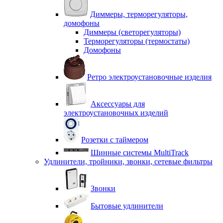
Диммеры, терморегуляторы,
домофоны
Диммеры (светорегуляторы)
Терморегуляторы (термостаты)
Домофоны
Ретро электроустановочные изделия
Аксессуары для
электроустановочных изделий
Розетки с таймером
Шинные системы MultiTrack
Удлинители, тройники, звонки, сетевые фильтры
Звонки
Бытовые удлинители