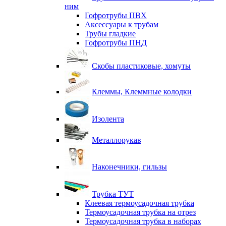
ним
Гофротрубы ПВХ
Аксессуары к трубам
Трубы гладкие
Гофротрубы ПНД
Скобы пластиковые, хомуты
Клеммы, Клеммные колодки
Изолента
Металлорукав
Наконечники, гильзы
Трубка ТУТ
Клеевая термоусадочная трубка
Термоусадочная трубка на отрез
Термоусадочная трубка в наборах