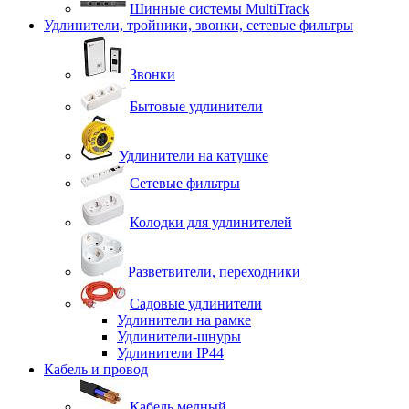
Шинные системы MultiTrack
Удлинители, тройники, звонки, сетевые фильтры
Звонки
Бытовые удлинители
Удлинители на катушке
Сетевые фильтры
Колодки для удлинителей
Разветвители, переходники
Садовые удлинители
Удлинители на рамке
Удлинители-шнуры
Удлинители IP44
Кабель и провод
Кабель медный