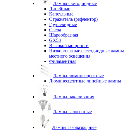
Лампы светодиодные
Линейные
Капсульные
Отражатель (рефлектор)
Грушевидные
Свеча
Шарообразная
GX53
Высокой мощности
Низковольтные светодиодные лампы
местного освещения
Филаментная
Лампы люминесцентные
Люминесцентные линейные лампы
Лампы накаливания
Лампы галогенные
Лампы газоразрядные