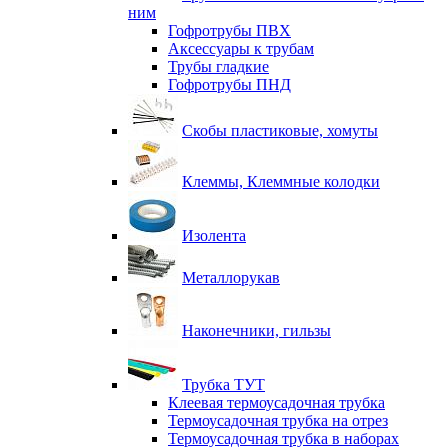
ним
Гофротрубы ПВХ
Аксессуары к трубам
Трубы гладкие
Гофротрубы ПНД
Скобы пластиковые, хомуты
Клеммы, Клеммные колодки
Изолента
Металлорукав
Наконечники, гильзы
Трубка ТУТ
Клеевая термоусадочная трубка
Термоусадочная трубка на отрез
Термоусадочная трубка в наборах