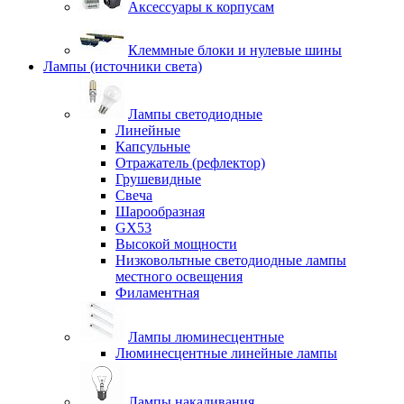
Аксессуары к корпусам
Клеммные блоки и нулевые шины
Лампы (источники света)
Лампы светодиодные
Линейные
Капсульные
Отражатель (рефлектор)
Грушевидные
Свеча
Шарообразная
GX53
Высокой мощности
Низковольтные светодиодные лампы
местного освещения
Филаментная
Лампы люминесцентные
Люминесцентные линейные лампы
Лампы накаливания