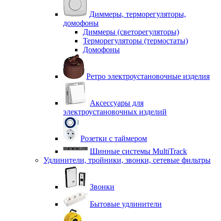
Диммеры, терморегуляторы,
домофоны
Диммеры (светорегуляторы)
Терморегуляторы (термостаты)
Домофоны
Ретро электроустановочные изделия
Аксессуары для
электроустановочных изделий
Розетки с таймером
Шинные системы MultiTrack
Удлинители, тройники, звонки, сетевые фильтры
Звонки
Бытовые удлинители