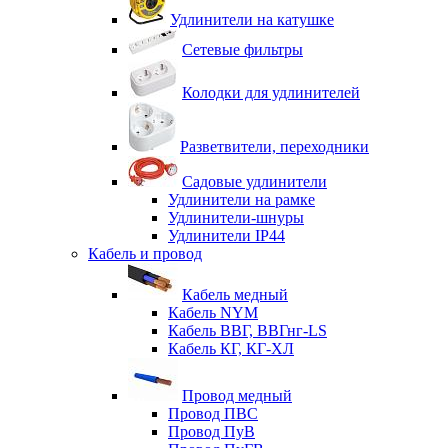
Удлинители на катушке
Сетевые фильтры
Колодки для удлинителей
Разветвители, переходники
Садовые удлинители
Удлинители на рамке
Удлинители-шнуры
Удлинители IP44
Кабель и провод
Кабель медный
Кабель NYM
Кабель ВВГ, ВВГнг-LS
Кабель КГ, КГ-ХЛ
Провод медный
Провод ПВС
Провод ПуВ