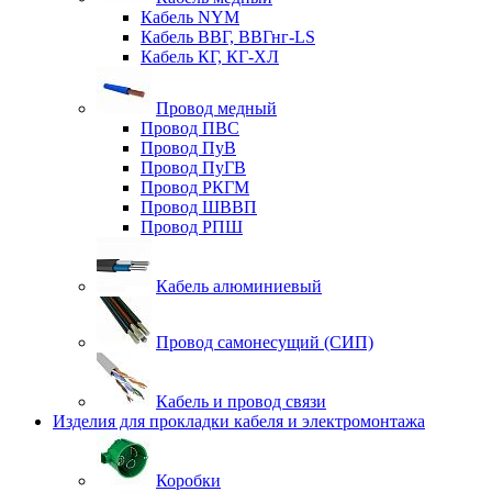
Кабель NYM
Кабель ВВГ, ВВГнг-LS
Кабель КГ, КГ-ХЛ
Провод медный
Провод ПВС
Провод ПуВ
Провод ПуГВ
Провод РКГМ
Провод ШВВП
Провод РПШ
Кабель алюминиевый
Провод самонесущий (СИП)
Кабель и провод связи
Изделия для прокладки кабеля и электромонтажа
Коробки