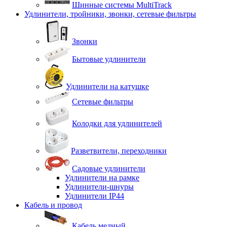
Шинные системы MultiTrack
Удлинители, тройники, звонки, сетевые фильтры
Звонки
Бытовые удлинители
Удлинители на катушке
Сетевые фильтры
Колодки для удлинителей
Разветвители, переходники
Садовые удлинители
Удлинители на рамке
Удлинители-шнуры
Удлинители IP44
Кабель и провод
Кабель медный