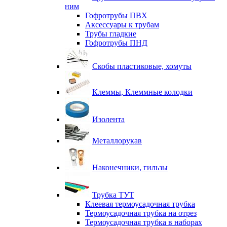
ним
Гофротрубы ПВХ
Аксессуары к трубам
Трубы гладкие
Гофротрубы ПНД
Скобы пластиковые, хомуты
Клеммы, Клеммные колодки
Изолента
Металлорукав
Наконечники, гильзы
Трубка ТУТ
Клеевая термоусадочная трубка
Термоусадочная трубка на отрез
Термоусадочная трубка в наборах