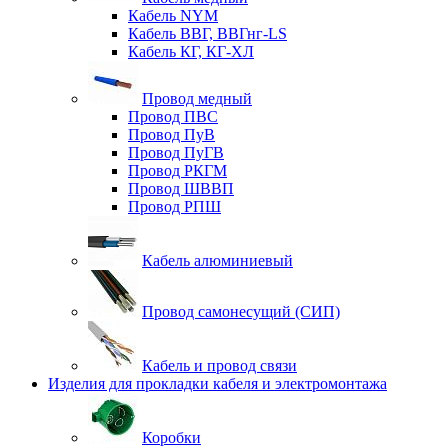
Кабель NYM
Кабель ВВГ, ВВГнг-LS
Кабель КГ, КГ-ХЛ
Провод медный
Провод ПВС
Провод ПуВ
Провод ПуГВ
Провод РКГМ
Провод ШВВП
Провод РПШ
Кабель алюминиевый
Провод самонесущий (СИП)
Кабель и провод связи
Изделия для прокладки кабеля и электромонтажа
Коробки