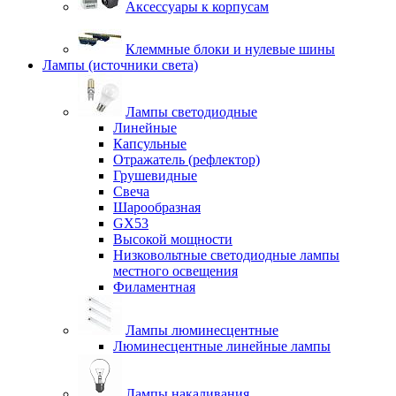
Аксессуары к корпусам
Клеммные блоки и нулевые шины
Лампы (источники света)
Лампы светодиодные
Линейные
Капсульные
Отражатель (рефлектор)
Грушевидные
Свеча
Шарообразная
GX53
Высокой мощности
Низковольтные светодиодные лампы
местного освещения
Филаментная
Лампы люминесцентные
Люминесцентные линейные лампы
Лампы накаливания