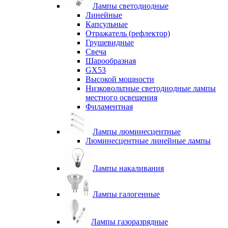
Лампы светодиодные
Линейные
Капсульные
Отражатель (рефлектор)
Грушевидные
Свеча
Шарообразная
GX53
Высокой мощности
Низковольтные светодиодные лампы
местного освещения
Филаментная
Лампы люминесцентные
Люминесцентные линейные лампы
Лампы накаливания
Лампы галогенные
Лампы газоразрядные