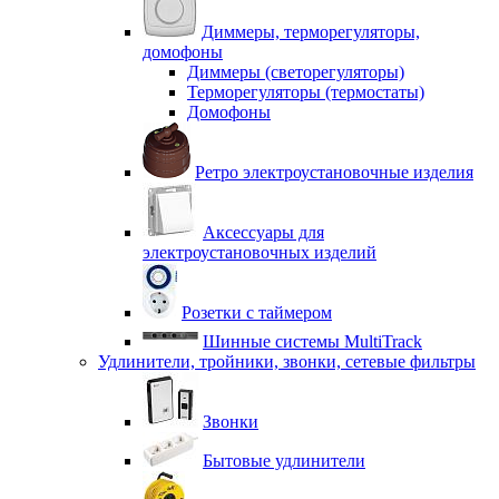
Диммеры, терморегуляторы,
домофоны
Диммеры (светорегуляторы)
Терморегуляторы (термостаты)
Домофоны
Ретро электроустановочные изделия
Аксессуары для
электроустановочных изделий
Розетки с таймером
Шинные системы MultiTrack
Удлинители, тройники, звонки, сетевые фильтры
Звонки
Бытовые удлинители