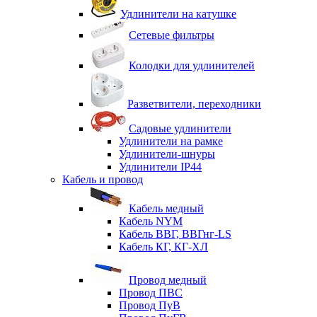
Удлинители на катушке
Сетевые фильтры
Колодки для удлинителей
Разветвители, переходники
Садовые удлинители
Удлинители на рамке
Удлинители-шнуры
Удлинители IP44
Кабель и провод
Кабель медный
Кабель NYM
Кабель ВВГ, ВВГнг-LS
Кабель КГ, КГ-ХЛ
Провод медный
Провод ПВС
Провод ПуВ