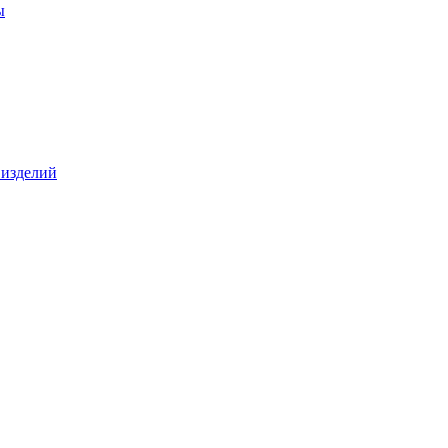
ы
 изделий