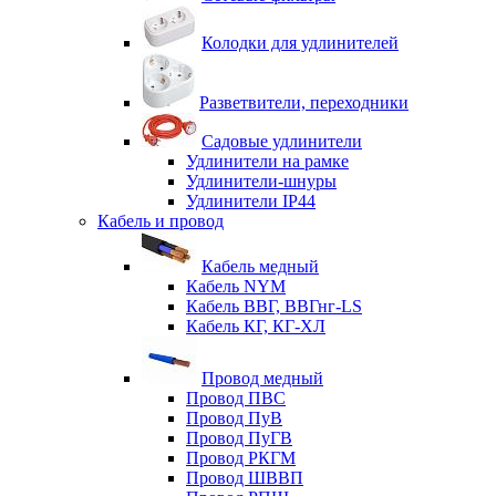
Колодки для удлинителей
Разветвители, переходники
Садовые удлинители
Удлинители на рамке
Удлинители-шнуры
Удлинители IP44
Кабель и провод
Кабель медный
Кабель NYM
Кабель ВВГ, ВВГнг-LS
Кабель КГ, КГ-ХЛ
Провод медный
Провод ПВС
Провод ПуВ
Провод ПуГВ
Провод РКГМ
Провод ШВВП