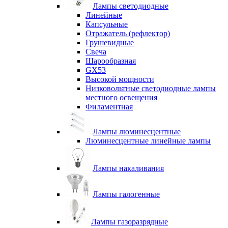
Лампы светодиодные
Линейные
Капсульные
Отражатель (рефлектор)
Грушевидные
Свеча
Шарообразная
GX53
Высокой мощности
Низковольтные светодиодные лампы
местного освещения
Филаментная
Лампы люминесцентные
Люминесцентные линейные лампы
Лампы накаливания
Лампы галогенные
Лампы газоразрядные