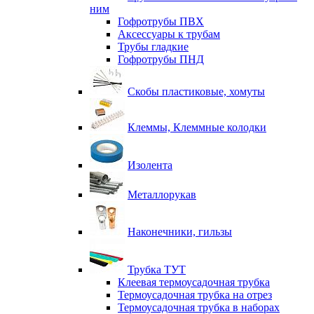
ним
Гофротрубы ПВХ
Аксессуары к трубам
Трубы гладкие
Гофротрубы ПНД
Скобы пластиковые, хомуты
Клеммы, Клеммные колодки
Изолента
Металлорукав
Наконечники, гильзы
Трубка ТУТ
Клеевая термоусадочная трубка
Термоусадочная трубка на отрез
Термоусадочная трубка в наборах