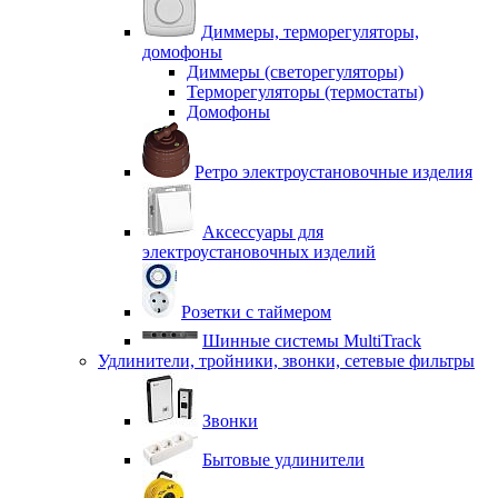
Диммеры, терморегуляторы,
домофоны
Диммеры (светорегуляторы)
Терморегуляторы (термостаты)
Домофоны
Ретро электроустановочные изделия
Аксессуары для
электроустановочных изделий
Розетки с таймером
Шинные системы MultiTrack
Удлинители, тройники, звонки, сетевые фильтры
Звонки
Бытовые удлинители