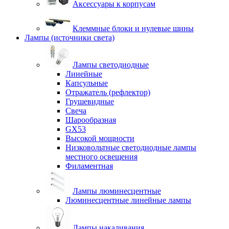
Аксессуары к корпусам
Клеммные блоки и нулевые шины
Лампы (источники света)
Лампы светодиодные
Линейные
Капсульные
Отражатель (рефлектор)
Грушевидные
Свеча
Шарообразная
GX53
Высокой мощности
Низковольтные светодиодные лампы
местного освещения
Филаментная
Лампы люминесцентные
Люминесцентные линейные лампы
Лампы накаливания