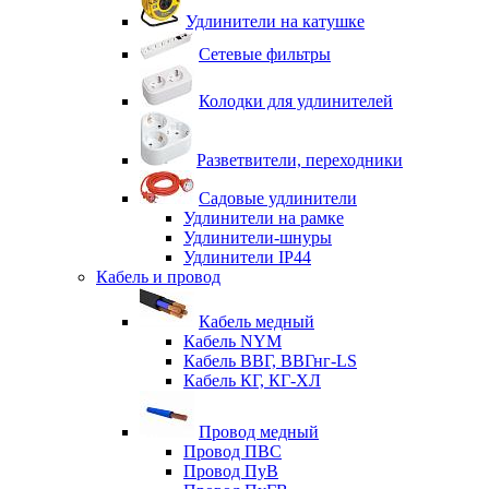
Удлинители на катушке
Сетевые фильтры
Колодки для удлинителей
Разветвители, переходники
Садовые удлинители
Удлинители на рамке
Удлинители-шнуры
Удлинители IP44
Кабель и провод
Кабель медный
Кабель NYM
Кабель ВВГ, ВВГнг-LS
Кабель КГ, КГ-ХЛ
Провод медный
Провод ПВС
Провод ПуВ