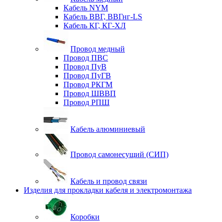
Кабель NYM
Кабель ВВГ, ВВГнг-LS
Кабель КГ, КГ-ХЛ
Провод медный
Провод ПВС
Провод ПуВ
Провод ПуГВ
Провод РКГМ
Провод ШВВП
Провод РПШ
Кабель алюминиевый
Провод самонесущий (СИП)
Кабель и провод связи
Изделия для прокладки кабеля и электромонтажа
Коробки