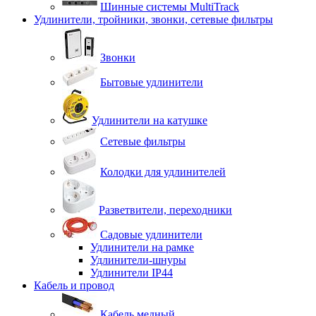
Шинные системы MultiTrack
Удлинители, тройники, звонки, сетевые фильтры
Звонки
Бытовые удлинители
Удлинители на катушке
Сетевые фильтры
Колодки для удлинителей
Разветвители, переходники
Садовые удлинители
Удлинители на рамке
Удлинители-шнуры
Удлинители IP44
Кабель и провод
Кабель медный