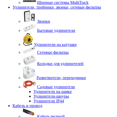
Шинные системы MultiTrack
Удлинители, тройники, звонки, сетевые фильтры
Звонки
Бытовые удлинители
Удлинители на катушке
Сетевые фильтры
Колодки для удлинителей
Разветвители, переходники
Садовые удлинители
Удлинители на рамке
Удлинители-шнуры
Удлинители IP44
Кабель и провод
Кабель медный