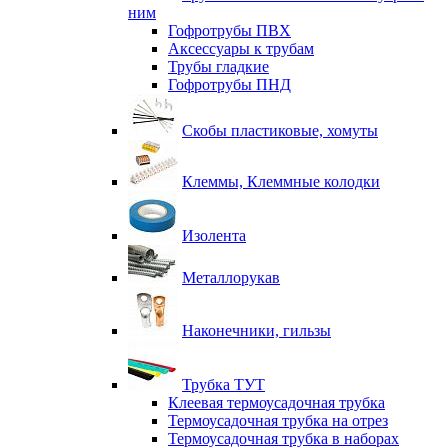
ним
Гофротрубы ПВХ
Аксессуары к трубам
Трубы гладкие
Гофротрубы ПНД
Скобы пластиковые, хомуты
Клеммы, Клеммные колодки
Изолента
Металлорукав
Наконечники, гильзы
Трубка ТУТ
Клеевая термоусадочная трубка
Термоусадочная трубка на отрез
Термоусадочная трубка в наборах