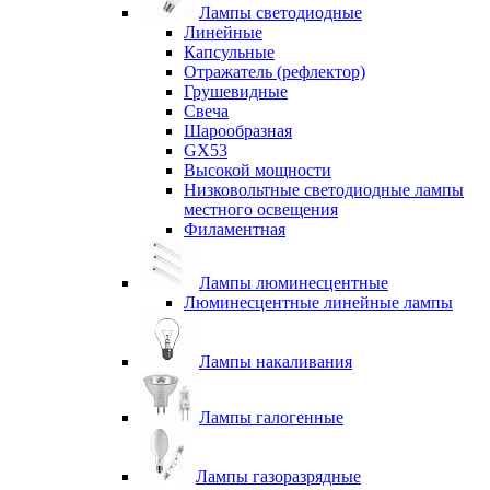
Лампы светодиодные
Линейные
Капсульные
Отражатель (рефлектор)
Грушевидные
Свеча
Шарообразная
GX53
Высокой мощности
Низковольтные светодиодные лампы
местного освещения
Филаментная
Лампы люминесцентные
Люминесцентные линейные лампы
Лампы накаливания
Лампы галогенные
Лампы газоразрядные