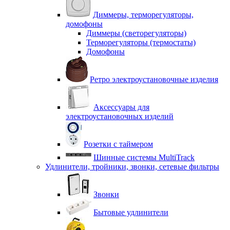
Диммеры, терморегуляторы,
домофоны
Диммеры (светорегуляторы)
Терморегуляторы (термостаты)
Домофоны
Ретро электроустановочные изделия
Аксессуары для
электроустановочных изделий
Розетки с таймером
Шинные системы MultiTrack
Удлинители, тройники, звонки, сетевые фильтры
Звонки
Бытовые удлинители