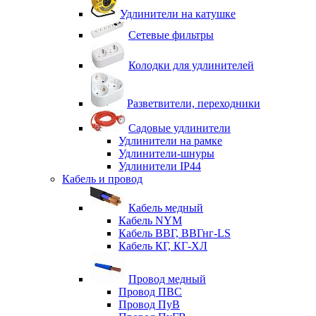
Удлинители на катушке
Сетевые фильтры
Колодки для удлинителей
Разветвители, переходники
Садовые удлинители
Удлинители на рамке
Удлинители-шнуры
Удлинители IP44
Кабель и провод
Кабель медный
Кабель NYM
Кабель ВВГ, ВВГнг-LS
Кабель КГ, КГ-ХЛ
Провод медный
Провод ПВС
Провод ПуВ