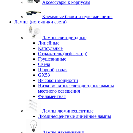
Аксессуары к корпусам
Клеммные блоки и нулевые шины
Лампы (источники света)
Лампы светодиодные
Линейные
Капсульные
Отражатель (рефлектор)
Грушевидные
Свеча
Шарообразная
GX53
Высокой мощности
Низковольтные светодиодные лампы
местного освещения
Филаментная
Лампы люминесцентные
Люминесцентные линейные лампы
Лампы накаливания