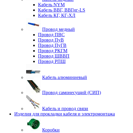
Кабель NYM
Кабель ВВГ, ВВГнг-LS
Кабель КГ, КГ-ХЛ
Провод медный
Провод ПВС
Провод ПуВ
Провод ПуГВ
Провод РКГМ
Провод ШВВП
Провод РПШ
Кабель алюминиевый
Провод самонесущий (СИП)
Кабель и провод связи
Изделия для прокладки кабеля и электромонтажа
Коробки