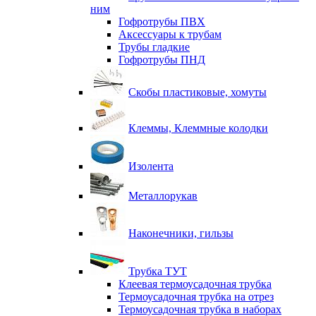
ним
Гофротрубы ПВХ
Аксессуары к трубам
Трубы гладкие
Гофротрубы ПНД
Скобы пластиковые, хомуты
Клеммы, Клеммные колодки
Изолента
Металлорукав
Наконечники, гильзы
Трубка ТУТ
Клеевая термоусадочная трубка
Термоусадочная трубка на отрез
Термоусадочная трубка в наборах