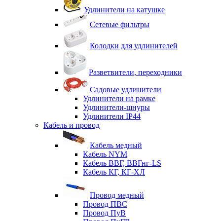
Удлинители на катушке
Сетевые фильтры
Колодки для удлинителей
Разветвители, переходники
Садовые удлинители
Удлинители на рамке
Удлинители-шнуры
Удлинители IP44
Кабель и провод
Кабель медный
Кабель NYM
Кабель ВВГ, ВВГнг-LS
Кабель КГ, КГ-ХЛ
Провод медный
Провод ПВС
Провод ПуВ