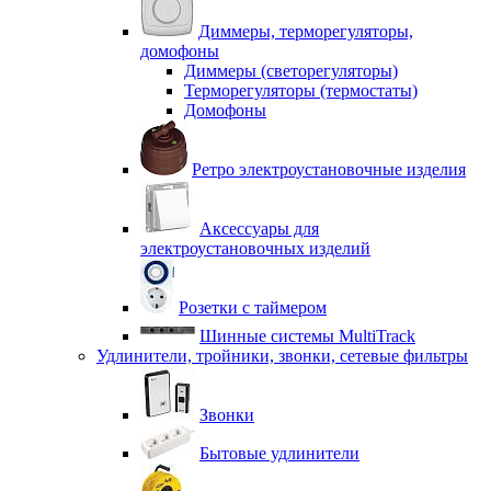
Диммеры, терморегуляторы,
домофоны
Диммеры (светорегуляторы)
Терморегуляторы (термостаты)
Домофоны
Ретро электроустановочные изделия
Аксессуары для
электроустановочных изделий
Розетки с таймером
Шинные системы MultiTrack
Удлинители, тройники, звонки, сетевые фильтры
Звонки
Бытовые удлинители