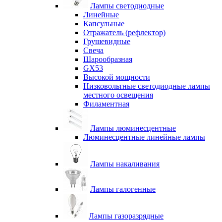
Лампы светодиодные
Линейные
Капсульные
Отражатель (рефлектор)
Грушевидные
Свеча
Шарообразная
GX53
Высокой мощности
Низковольтные светодиодные лампы
местного освещения
Филаментная
Лампы люминесцентные
Люминесцентные линейные лампы
Лампы накаливания
Лампы галогенные
Лампы газоразрядные