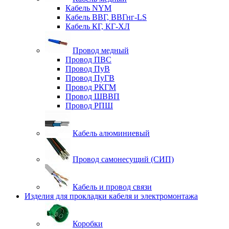
Кабель NYM
Кабель ВВГ, ВВГнг-LS
Кабель КГ, КГ-ХЛ
Провод медный
Провод ПВС
Провод ПуВ
Провод ПуГВ
Провод РКГМ
Провод ШВВП
Провод РПШ
Кабель алюминиевый
Провод самонесущий (СИП)
Кабель и провод связи
Изделия для прокладки кабеля и электромонтажа
Коробки