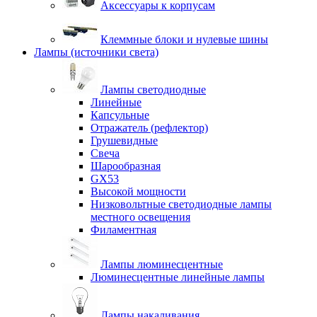
Аксессуары к корпусам
Клеммные блоки и нулевые шины
Лампы (источники света)
Лампы светодиодные
Линейные
Капсульные
Отражатель (рефлектор)
Грушевидные
Свеча
Шарообразная
GX53
Высокой мощности
Низковольтные светодиодные лампы
местного освещения
Филаментная
Лампы люминесцентные
Люминесцентные линейные лампы
Лампы накаливания