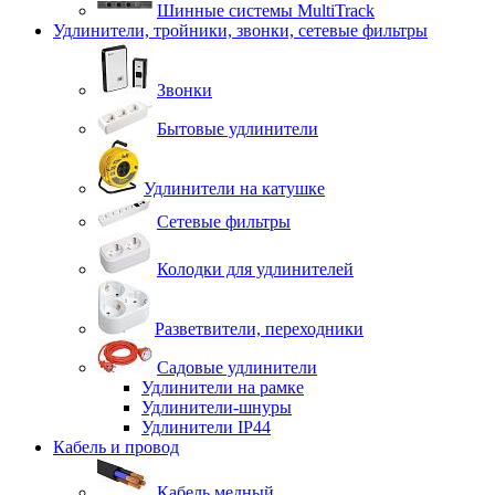
Шинные системы MultiTrack
Удлинители, тройники, звонки, сетевые фильтры
Звонки
Бытовые удлинители
Удлинители на катушке
Сетевые фильтры
Колодки для удлинителей
Разветвители, переходники
Садовые удлинители
Удлинители на рамке
Удлинители-шнуры
Удлинители IP44
Кабель и провод
Кабель медный