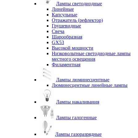
Лампы светодиодные
Линейные
Капсульные
Отражатель (рефлектор)
Грушевидные
Свеча
Шарообразная
GX53
Высокой мощности
Низковольтные светодиодные лампы
местного освещения
Филаментная
Лампы люминесцентные
Люминесцентные линейные лампы
Лампы накаливания
Лампы галогенные
Лампы газоразрядные