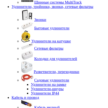
Шинные системы MultiTrack
Удлинители, тройники, звонки, сетевые фильтры
Звонки
Бытовые удлинители
Удлинители на катушке
Сетевые фильтры
Колодки для удлинителей
Разветвители, переходники
Садовые удлинители
Удлинители на рамке
Удлинители-шнуры
Удлинители IP44
Кабель и провод
Кабель медный