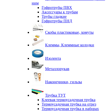
ним
Гофротрубы ПВХ
Аксессуары к трубам
Трубы гладкие
Гофротрубы ПНД
Скобы пластиковые, хомуты
Клеммы, Клеммные колодки
Изолента
Металлорукав
Наконечники, гильзы
Трубка ТУТ
Клеевая термоусадочная трубка
Термоусадочная трубка на отрез
Термоусадочная трубка в наборах