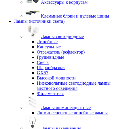
Аксессуары к корпусам
Клеммные блоки и нулевые шины
Лампы (источники света)
Лампы светодиодные
Линейные
Капсульные
Отражатель (рефлектор)
Грушевидные
Свеча
Шарообразная
GX53
Высокой мощности
Низковольтные светодиодные лампы
местного освещения
Филаментная
Лампы люминесцентные
Люминесцентные линейные лампы
Лампы накаливания