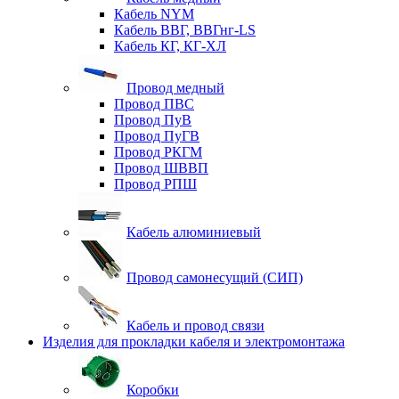
Кабель NYM
Кабель ВВГ, ВВГнг-LS
Кабель КГ, КГ-ХЛ
Провод медный
Провод ПВС
Провод ПуВ
Провод ПуГВ
Провод РКГМ
Провод ШВВП
Провод РПШ
Кабель алюминиевый
Провод самонесущий (СИП)
Кабель и провод связи
Изделия для прокладки кабеля и электромонтажа
Коробки