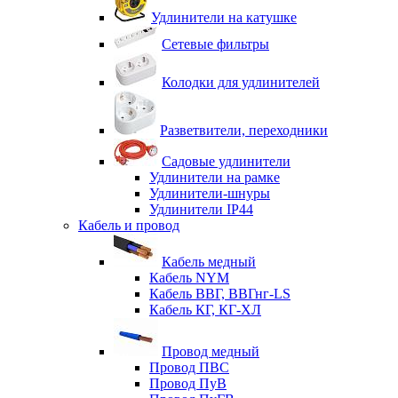
Удлинители на катушке
Сетевые фильтры
Колодки для удлинителей
Разветвители, переходники
Садовые удлинители
Удлинители на рамке
Удлинители-шнуры
Удлинители IP44
Кабель и провод
Кабель медный
Кабель NYM
Кабель ВВГ, ВВГнг-LS
Кабель КГ, КГ-ХЛ
Провод медный
Провод ПВС
Провод ПуВ