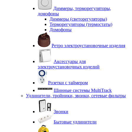
Диммеры, терморегуляторы,
домофоны
Диммеры (светорегуляторы)
Терморегуляторы (термостаты)
Домофоны
Ретро электроустановочные изделия
Аксессуары для
электроустановочных изделий
Розетки с таймером
Шинные системы MultiTrack
Удлинители, тройники, звонки, сетевые фильтры
Звонки
Бытовые удлинители