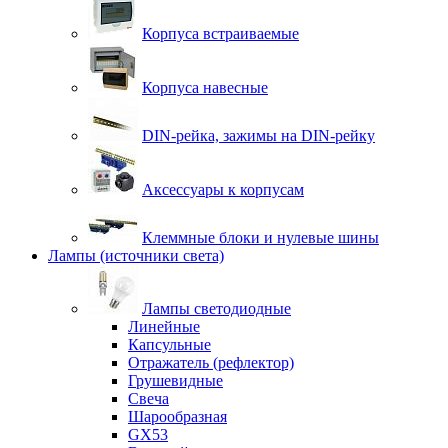
Корпуса встраиваемые
Корпуса навесные
DIN-рейка, зажимы на DIN-рейку
Аксессуары к корпусам
Клеммные блоки и нулевые шины
Лампы (источники света)
Лампы светодиодные
Линейные
Капсульные
Отражатель (рефлектор)
Грушевидные
Свеча
Шарообразная
GX53