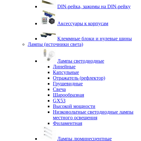
DIN-рейка, зажимы на DIN-рейку
Аксессуары к корпусам
Клеммные блоки и нулевые шины
Лампы (источники света)
Лампы светодиодные
Линейные
Капсульные
Отражатель (рефлектор)
Грушевидные
Свеча
Шарообразная
GX53
Высокой мощности
Низковольтные светодиодные лампы
местного освещения
Филаментная
Лампы люминесцентные