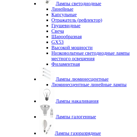
Лампы светодиодные
Линейные
Капсульные
Отражатель (рефлектор)
Грушевидные
Свеча
Шарообразная
GX53
Высокой мощности
Низковольтные светодиодные лампы
местного освещения
Филаментная
Лампы люминесцентные
Люминесцентные линейные лампы
Лампы накаливания
Лампы галогенные
Лампы газоразрядные