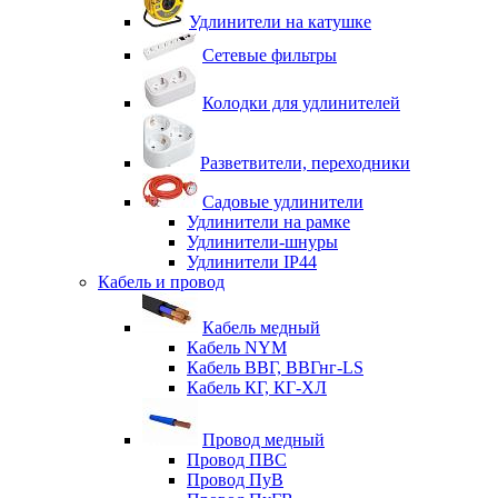
Удлинители на катушке
Сетевые фильтры
Колодки для удлинителей
Разветвители, переходники
Садовые удлинители
Удлинители на рамке
Удлинители-шнуры
Удлинители IP44
Кабель и провод
Кабель медный
Кабель NYM
Кабель ВВГ, ВВГнг-LS
Кабель КГ, КГ-ХЛ
Провод медный
Провод ПВС
Провод ПуВ