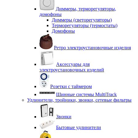
Диммеры, терморегуляторы,
домофоны
Диммеры (светорегуляторы)
Терморегуляторы (термостаты)
Домофоны
Ретро электроустановочные изделия
Аксессуары для
электроустановочных изделий
Розетки с таймером
Шинные системы MultiTrack
Удлинители, тройники, звонки, сетевые фильтры
Звонки
Бытовые удлинители