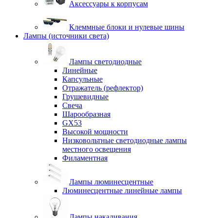
Аксессуары к корпусам
Клеммные блоки и нулевые шины
Лампы (источники света)
Лампы светодиодные
Линейные
Капсульные
Отражатель (рефлектор)
Грушевидные
Свеча
Шарообразная
GX53
Высокой мощности
Низковольтные светодиодные лампы
местного освещения
Филаментная
Лампы люминесцентные
Люминесцентные линейные лампы
Лампы накаливания