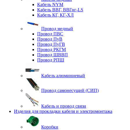
Кабель NYM
Кабель ВВГ, ВВГнг-LS
Кабель КГ, КГ-ХЛ
Провод медный
Провод ПВС
Провод ПуВ
Провод ПуГВ
Провод РКГМ
Провод ШВВП
Провод РПШ
Кабель алюминиевый
Провод самонесущий (СИП)
Кабель и провод связи
Изделия для прокладки кабеля и электромонтажа
Коробки