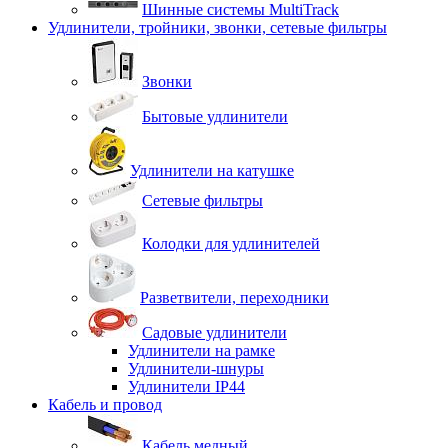
Шинные системы MultiTrack
Удлинители, тройники, звонки, сетевые фильтры
Звонки
Бытовые удлинители
Удлинители на катушке
Сетевые фильтры
Колодки для удлинителей
Разветвители, переходники
Садовые удлинители
Удлинители на рамке
Удлинители-шнуры
Удлинители IP44
Кабель и провод
Кабель медный