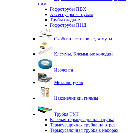
ним
Гофротрубы ПВХ
Аксессуары к трубам
Трубы гладкие
Гофротрубы ПНД
Скобы пластиковые, хомуты
Клеммы, Клеммные колодки
Изолента
Металлорукав
Наконечники, гильзы
Трубка ТУТ
Клеевая термоусадочная трубка
Термоусадочная трубка на отрез
Термоусадочная трубка в наборах