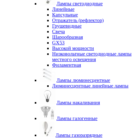
Лампы светодиодные
Линейные
Капсульные
Отражатель (рефлектор)
Грушевидные
Свеча
Шарообразная
GX53
Высокой мощности
Низковольтные светодиодные лампы
местного освещения
Филаментная
Лампы люминесцентные
Люминесцентные линейные лампы
Лампы накаливания
Лампы галогенные
Лампы газоразрядные