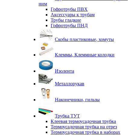
ним
Гофротрубы ПВХ
Аксессуары к трубам
Трубы гладкие
Гофротрубы ПНД
Скобы пластиковые, хомуты
Клеммы, Клеммные колодки
Изолента
Металлорукав
Наконечники, гильзы
Трубка ТУТ
Клеевая термоусадочная трубка
Термоусадочная трубка на отрез
Термоусадочная трубка в наборах