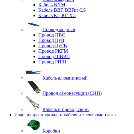
Кабель NYM
Кабель ВВГ, ВВГнг-LS
Кабель КГ, КГ-ХЛ
Провод медный
Провод ПВС
Провод ПуВ
Провод ПуГВ
Провод РКГМ
Провод ШВВП
Провод РПШ
Кабель алюминиевый
Провод самонесущий (СИП)
Кабель и провод связи
Изделия для прокладки кабеля и электромонтажа
Коробки