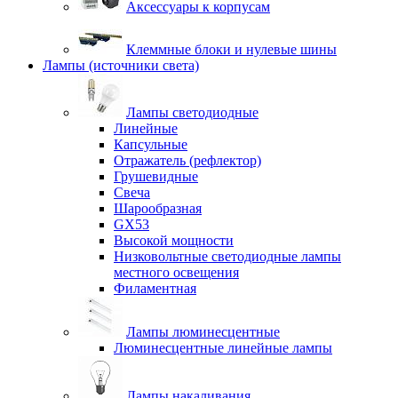
Аксессуары к корпусам
Клеммные блоки и нулевые шины
Лампы (источники света)
Лампы светодиодные
Линейные
Капсульные
Отражатель (рефлектор)
Грушевидные
Свеча
Шарообразная
GX53
Высокой мощности
Низковольтные светодиодные лампы
местного освещения
Филаментная
Лампы люминесцентные
Люминесцентные линейные лампы
Лампы накаливания