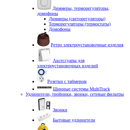
Диммеры, терморегуляторы,
домофоны
Диммеры (светорегуляторы)
Терморегуляторы (термостаты)
Домофоны
Ретро электроустановочные изделия
Аксессуары для
электроустановочных изделий
Розетки с таймером
Шинные системы MultiTrack
Удлинители, тройники, звонки, сетевые фильтры
Звонки
Бытовые удлинители