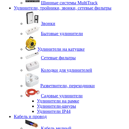
Шинные системы MultiTrack
Удлинители, тройники, звонки, сетевые фильтры
Звонки
Бытовые удлинители
Удлинители на катушке
Сетевые фильтры
Колодки для удлинителей
Разветвители, переходники
Садовые удлинители
Удлинители на рамке
Удлинители-шнуры
Удлинители IP44
Кабель и провод
Кабель медный