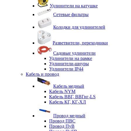
Удлинители на катушке
Сетевые фильтры
Колодки для удлинителей
Разветвители, переходники
Садовые удлинители
Удлинители на рамке
Удлинители-шнуры
Удлинители IP44
Кабель и провод
Кабель медный
Кабель NYM
Кабель ВВГ, ВВГнг-LS
Кабель КГ, КГ-ХЛ
Провод медный
Провод ПВС
Провод ПуВ