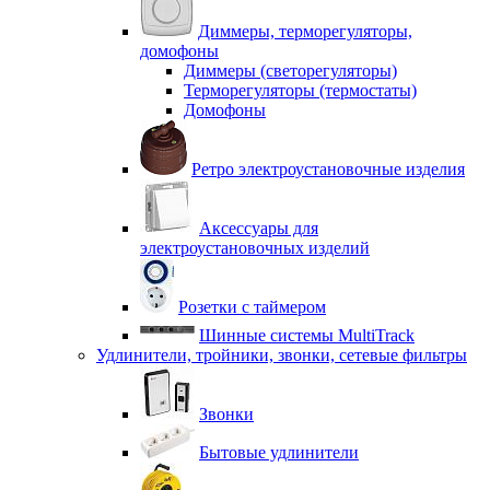
Диммеры, терморегуляторы,
домофоны
Диммеры (светорегуляторы)
Терморегуляторы (термостаты)
Домофоны
Ретро электроустановочные изделия
Аксессуары для
электроустановочных изделий
Розетки с таймером
Шинные системы MultiTrack
Удлинители, тройники, звонки, сетевые фильтры
Звонки
Бытовые удлинители