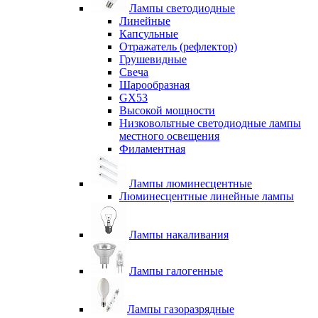
Лампы светодиодные
Линейные
Капсульные
Отражатель (рефлектор)
Грушевидные
Свеча
Шарообразная
GX53
Высокой мощности
Низковольтные светодиодные лампы
местного освещения
Филаментная
Лампы люминесцентные
Люминесцентные линейные лампы
Лампы накаливания
Лампы галогенные
Лампы газоразрядные