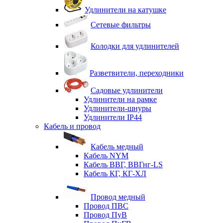
Удлинители на катушке
Сетевые фильтры
Колодки для удлинителей
Разветвители, переходники
Садовые удлинители
Удлинители на рамке
Удлинители-шнуры
Удлинители IP44
Кабель и провод
Кабель медный
Кабель NYM
Кабель ВВГ, ВВГнг-LS
Кабель КГ, КГ-ХЛ
Провод медный
Провод ПВС
Провод ПуВ