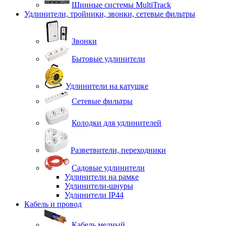
Шинные системы MultiTrack
Удлинители, тройники, звонки, сетевые фильтры
Звонки
Бытовые удлинители
Удлинители на катушке
Сетевые фильтры
Колодки для удлинителей
Разветвители, переходники
Садовые удлинители
Удлинители на рамке
Удлинители-шнуры
Удлинители IP44
Кабель и провод
Кабель медный