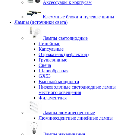
Аксессуары к корпусам
Клеммные блоки и нулевые шины
Лампы (источники света)
Лампы светодиодные
Линейные
Капсульные
Отражатель (рефлектор)
Грушевидные
Свеча
Шарообразная
GX53
Высокой мощности
Низковольтные светодиодные лампы
местного освещения
Филаментная
Лампы люминесцентные
Люминесцентные линейные лампы
Лампы накаливания