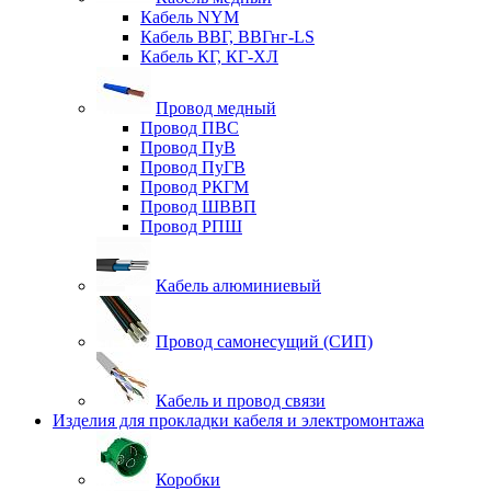
Кабель NYM
Кабель ВВГ, ВВГнг-LS
Кабель КГ, КГ-ХЛ
Провод медный
Провод ПВС
Провод ПуВ
Провод ПуГВ
Провод РКГМ
Провод ШВВП
Провод РПШ
Кабель алюминиевый
Провод самонесущий (СИП)
Кабель и провод связи
Изделия для прокладки кабеля и электромонтажа
Коробки