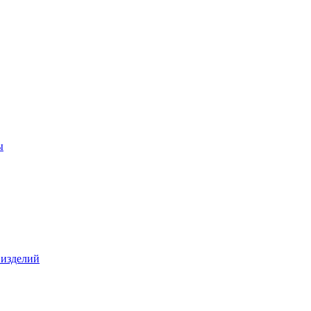
ы
 изделий