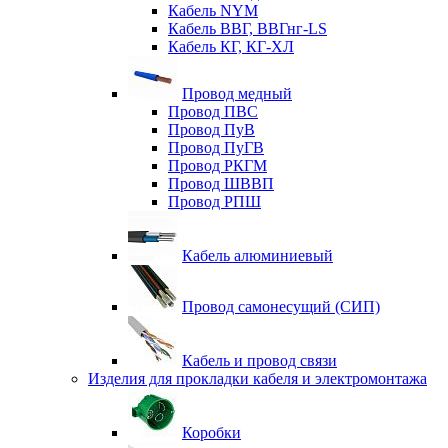
Кабель NYM
Кабель ВВГ, ВВГнг-LS
Кабель КГ, КГ-ХЛ
Провод медный
Провод ПВС
Провод ПуВ
Провод ПуГВ
Провод РКГМ
Провод ШВВП
Провод РПШ
Кабель алюминиевый
Провод самонесущий (СИП)
Кабель и провод связи
Изделия для прокладки кабеля и электромонтажа
Коробки