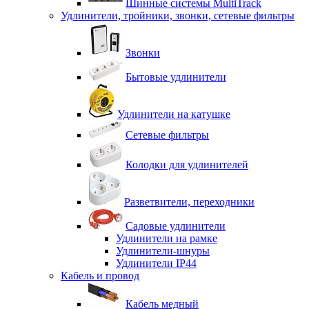
Шинные системы MultiTrack
Удлинители, тройники, звонки, сетевые фильтры
Звонки
Бытовые удлинители
Удлинители на катушке
Сетевые фильтры
Колодки для удлинителей
Разветвители, переходники
Садовые удлинители
Удлинители на рамке
Удлинители-шнуры
Удлинители IP44
Кабель и провод
Кабель медный