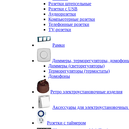
Розетки штепсельные
Розетки с USB
Аудиорозетки
Компьютерные розетки
Телефонные розетки
TV-розетки
Рамки
Диммеры, терморегуляторы, домофон
Диммеры (светорегуляторы)
Терморегуляторы (термостаты)
Домофоны
Ретро электроустановочные изделия
Аксессуары для электроустановочных
Розетки с таймером