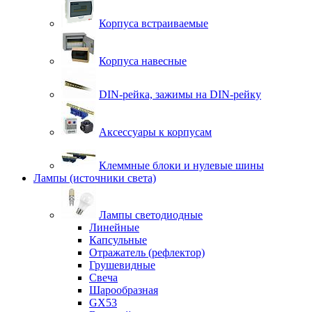
Корпуса встраиваемые
Корпуса навесные
DIN-рейка, зажимы на DIN-рейку
Аксессуары к корпусам
Клеммные блоки и нулевые шины
Лампы (источники света)
Лампы светодиодные
Линейные
Капсульные
Отражатель (рефлектор)
Грушевидные
Свеча
Шарообразная
GX53