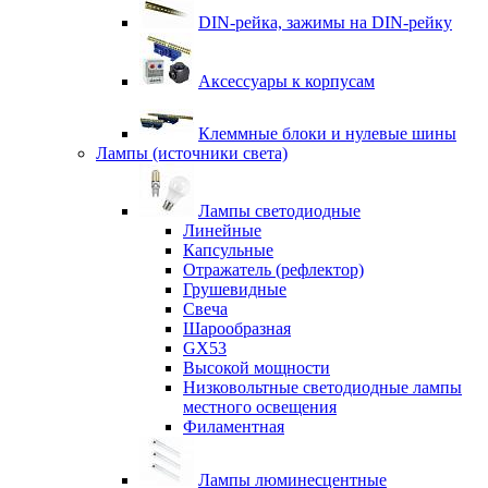
DIN-рейка, зажимы на DIN-рейку
Аксессуары к корпусам
Клеммные блоки и нулевые шины
Лампы (источники света)
Лампы светодиодные
Линейные
Капсульные
Отражатель (рефлектор)
Грушевидные
Свеча
Шарообразная
GX53
Высокой мощности
Низковольтные светодиодные лампы
местного освещения
Филаментная
Лампы люминесцентные