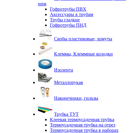
ним
Гофротрубы ПВХ
Аксессуары к трубам
Трубы гладкие
Гофротрубы ПНД
Скобы пластиковые, хомуты
Клеммы, Клеммные колодки
Изолента
Металлорукав
Наконечники, гильзы
Трубка ТУТ
Клеевая термоусадочная трубка
Термоусадочная трубка на отрез
Термоусадочная трубка в наборах