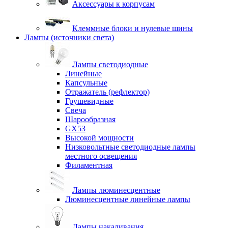
Аксессуары к корпусам
Клеммные блоки и нулевые шины
Лампы (источники света)
Лампы светодиодные
Линейные
Капсульные
Отражатель (рефлектор)
Грушевидные
Свеча
Шарообразная
GX53
Высокой мощности
Низковольтные светодиодные лампы
местного освещения
Филаментная
Лампы люминесцентные
Люминесцентные линейные лампы
Лампы накаливания