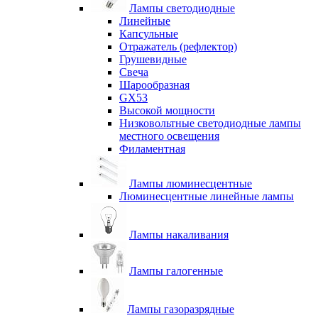
Лампы светодиодные
Линейные
Капсульные
Отражатель (рефлектор)
Грушевидные
Свеча
Шарообразная
GX53
Высокой мощности
Низковольтные светодиодные лампы
местного освещения
Филаментная
Лампы люминесцентные
Люминесцентные линейные лампы
Лампы накаливания
Лампы галогенные
Лампы газоразрядные