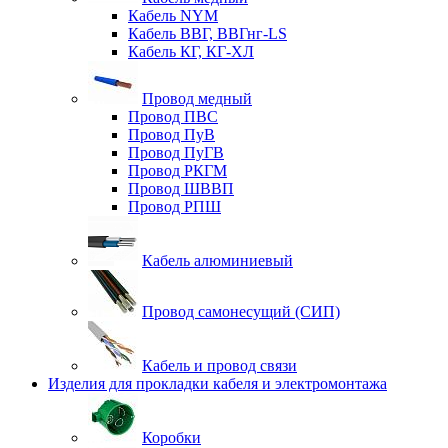
Кабель NYM
Кабель ВВГ, ВВГнг-LS
Кабель КГ, КГ-ХЛ
Провод медный
Провод ПВС
Провод ПуВ
Провод ПуГВ
Провод РКГМ
Провод ШВВП
Провод РПШ
Кабель алюминиевый
Провод самонесущий (СИП)
Кабель и провод связи
Изделия для прокладки кабеля и электромонтажа
Коробки