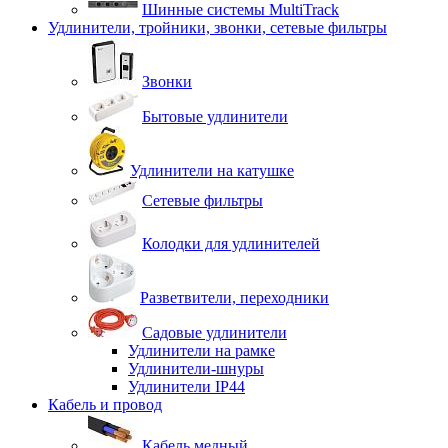
Шинные системы MultiTrack
Удлинители, тройники, звонки, сетевые фильтры
Звонки
Бытовые удлинители
Удлинители на катушке
Сетевые фильтры
Колодки для удлинителей
Разветвители, переходники
Садовые удлинители
Удлинители на рамке
Удлинители-шнуры
Удлинители IP44
Кабель и провод
Кабель медный