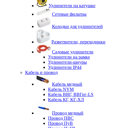
Удлинители на катушке
Сетевые фильтры
Колодки для удлинителей
Разветвители, переходники
Садовые удлинители
Удлинители на рамке
Удлинители-шнуры
Удлинители IP44
Кабель и провод
Кабель медный
Кабель NYM
Кабель ВВГ, ВВГнг-LS
Кабель КГ, КГ-ХЛ
Провод медный
Провод ПВС
Провод ПуВ