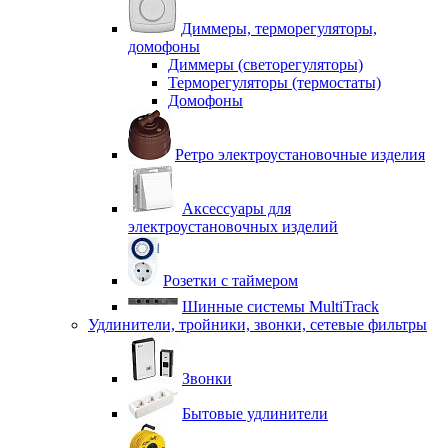
Диммеры, терморегуляторы,
домофоны
Диммеры (светорегуляторы)
Терморегуляторы (термостаты)
Домофоны
Ретро электроустановочные изделия
Аксессуары для
электроустановочных изделий
Розетки с таймером
Шинные системы MultiTrack
Удлинители, тройники, звонки, сетевые фильтры
Звонки
Бытовые удлинители