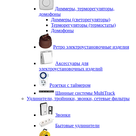
Диммеры, терморегуляторы,
домофоны
Диммеры (светорегуляторы)
Терморегуляторы (термостаты)
Домофоны
Ретро электроустановочные изделия
Аксессуары для
электроустановочных изделий
Розетки с таймером
Шинные системы MultiTrack
Удлинители, тройники, звонки, сетевые фильтры
Звонки
Бытовые удлинители