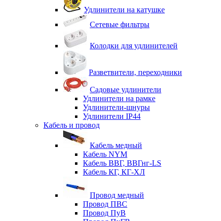
Удлинители на катушке
Сетевые фильтры
Колодки для удлинителей
Разветвители, переходники
Садовые удлинители
Удлинители на рамке
Удлинители-шнуры
Удлинители IP44
Кабель и провод
Кабель медный
Кабель NYM
Кабель ВВГ, ВВГнг-LS
Кабель КГ, КГ-ХЛ
Провод медный
Провод ПВС
Провод ПуВ