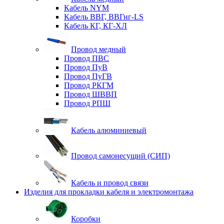
Кабель NYM
Кабель ВВГ, ВВГнг-LS
Кабель КГ, КГ-ХЛ
Провод медный
Провод ПВС
Провод ПуВ
Провод ПуГВ
Провод РКГМ
Провод ШВВП
Провод РПШ
Кабель алюминиевый
Провод самонесущий (СИП)
Кабель и провод связи
Изделия для прокладки кабеля и электромонтажа
Коробки