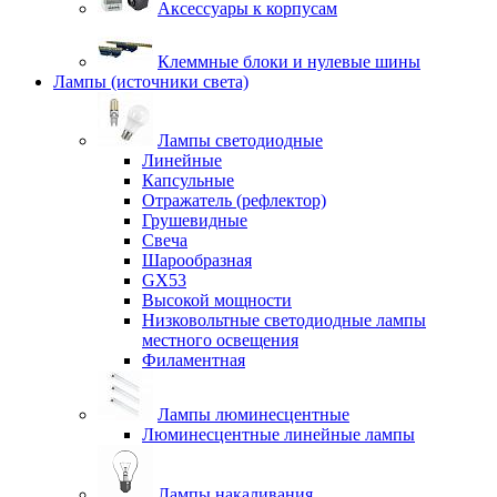
Аксессуары к корпусам
Клеммные блоки и нулевые шины
Лампы (источники света)
Лампы светодиодные
Линейные
Капсульные
Отражатель (рефлектор)
Грушевидные
Свеча
Шарообразная
GX53
Высокой мощности
Низковольтные светодиодные лампы
местного освещения
Филаментная
Лампы люминесцентные
Люминесцентные линейные лампы
Лампы накаливания