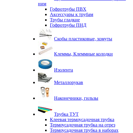
ним
Гофротрубы ПВХ
Аксессуары к трубам
Трубы гладкие
Гофротрубы ПНД
Скобы пластиковые, хомуты
Клеммы, Клеммные колодки
Изолента
Металлорукав
Наконечники, гильзы
Трубка ТУТ
Клеевая термоусадочная трубка
Термоусадочная трубка на отрез
Термоусадочная трубка в наборах