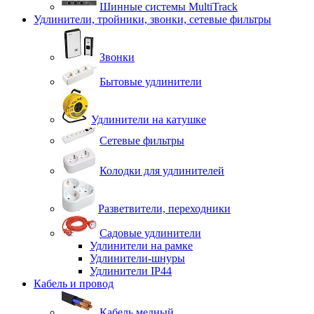
Шинные системы MultiTrack
Удлинители, тройники, звонки, сетевые фильтры
Звонки
Бытовые удлинители
Удлинители на катушке
Сетевые фильтры
Колодки для удлинителей
Разветвители, переходники
Садовые удлинители
Удлинители на рамке
Удлинители-шнуры
Удлинители IP44
Кабель и провод
Кабель медный