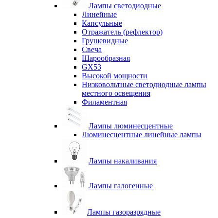
Лампы светодиодные
Линейные
Капсульные
Отражатель (рефлектор)
Грушевидные
Свеча
Шарообразная
GX53
Высокой мощности
Низковольтные светодиодные лампы
местного освещения
Филаментная
Лампы люминесцентные
Люминесцентные линейные лампы
Лампы накаливания
Лампы галогенные
Лампы газоразрядные