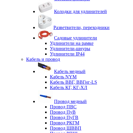
Колодки для удлинителей
Разветвители, переходники
Садовые удлинители
Удлинители на рамке
Удлинители-шнуры
Удлинители IP44
Кабель и провод
Кабель медный
Кабель NYM
Кабель ВВГ, ВВГнг-LS
Кабель КГ, КГ-ХЛ
Провод медный
Провод ПВС
Провод ПуВ
Провод ПуГВ
Провод РКГМ
Провод ШВВП