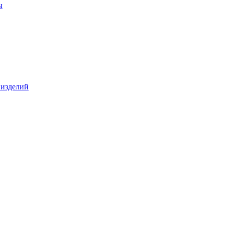
ы
 изделий