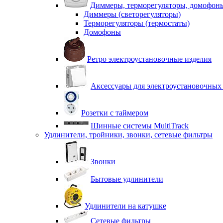
Диммеры, терморегуляторы, домофон
Диммеры (светорегуляторы)
Терморегуляторы (термостаты)
Домофоны
Ретро электроустановочные изделия
Аксессуары для электроустановочных
Розетки с таймером
Шинные системы MultiTrack
Удлинители, тройники, звонки, сетевые фильтры
Звонки
Бытовые удлинители
Удлинители на катушке
Сетевые фильтры