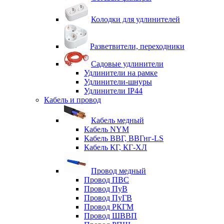
Колодки для удлинителей
Разветвители, переходники
Садовые удлинители
Удлинители на рамке
Удлинители-шнуры
Удлинители IP44
Кабель и провод
Кабель медный
Кабель NYM
Кабель ВВГ, ВВГнг-LS
Кабель КГ, КГ-ХЛ
Провод медный
Провод ПВС
Провод ПуВ
Провод ПуГВ
Провод РКГМ
Провод ШВВП