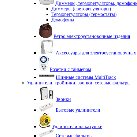
Диммеры, терморегуляторы, домофон
Диммеры (светорегуляторы)
Терморегуляторы (термостаты)
Домофоны
Ретро электроустановочные изделия
Аксессуары для электроустановочных
Розетки с таймером
Шинные системы MultiTrack
Удлинители, тройники, звонки, сетевые фильтры
Звонки
Бытовые удлинители
Удлинители на катушке
Сетевые фильтры