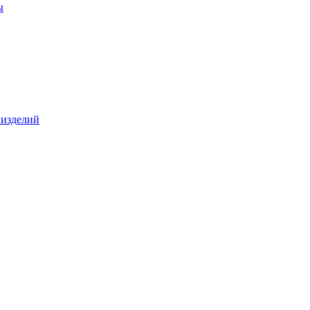
ы
 изделий