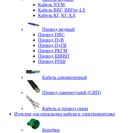
Кабель NYM
Кабель ВВГ, ВВГнг-LS
Кабель КГ, КГ-ХЛ
Провод медный
Провод ПВС
Провод ПуВ
Провод ПуГВ
Провод РКГМ
Провод ШВВП
Провод РПШ
Кабель алюминиевый
Провод самонесущий (СИП)
Кабель и провод связи
Изделия для прокладки кабеля и электромонтажа
Коробки