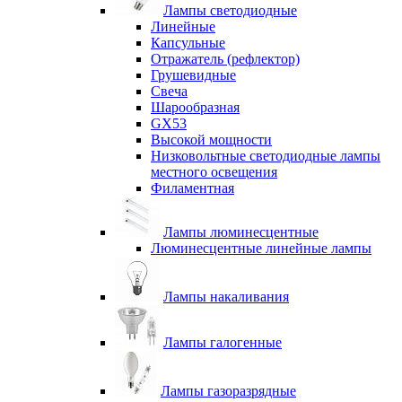
Лампы светодиодные
Линейные
Капсульные
Отражатель (рефлектор)
Грушевидные
Свеча
Шарообразная
GX53
Высокой мощности
Низковольтные светодиодные лампы
местного освещения
Филаментная
Лампы люминесцентные
Люминесцентные линейные лампы
Лампы накаливания
Лампы галогенные
Лампы газоразрядные