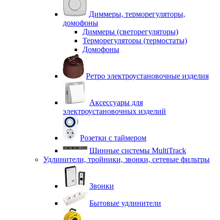
Диммеры, терморегуляторы,
домофоны
Диммеры (светорегуляторы)
Терморегуляторы (термостаты)
Домофоны
Ретро электроустановочные изделия
Аксессуары для
электроустановочных изделий
Розетки с таймером
Шинные системы MultiTrack
Удлинители, тройники, звонки, сетевые фильтры
Звонки
Бытовые удлинители