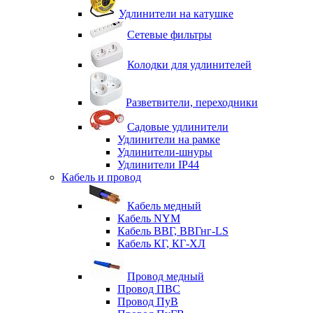
Удлинители на катушке
Сетевые фильтры
Колодки для удлинителей
Разветвители, переходники
Садовые удлинители
Удлинители на рамке
Удлинители-шнуры
Удлинители IP44
Кабель и провод
Кабель медный
Кабель NYM
Кабель ВВГ, ВВГнг-LS
Кабель КГ, КГ-ХЛ
Провод медный
Провод ПВС
Провод ПуВ