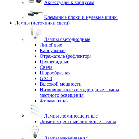
Аксессуары к корпусам
Клеммные блоки и нулевые шины
Лампы (источники света)
Лампы светодиодные
Линейные
Капсульные
Отражатель (рефлектор)
Грушевидные
Свеча
Шарообразная
GX53
Высокой мощности
Низковольтные светодиодные лампы
местного освещения
Филаментная
Лампы люминесцентные
Люминесцентные линейные лампы
Лампы накаливания