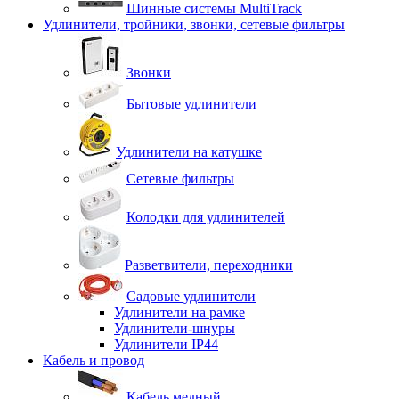
Шинные системы MultiTrack
Удлинители, тройники, звонки, сетевые фильтры
Звонки
Бытовые удлинители
Удлинители на катушке
Сетевые фильтры
Колодки для удлинителей
Разветвители, переходники
Садовые удлинители
Удлинители на рамке
Удлинители-шнуры
Удлинители IP44
Кабель и провод
Кабель медный