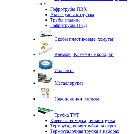
ним
Гофротрубы ПВХ
Аксессуары к трубам
Трубы гладкие
Гофротрубы ПНД
Скобы пластиковые, хомуты
Клеммы, Клеммные колодки
Изолента
Металлорукав
Наконечники, гильзы
Трубка ТУТ
Клеевая термоусадочная трубка
Термоусадочная трубка на отрез
Термоусадочная трубка в наборах