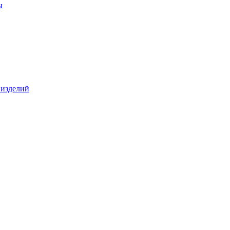
ы
 изделий