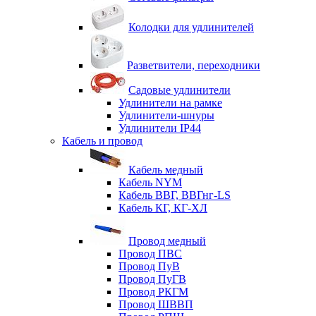
Колодки для удлинителей
Разветвители, переходники
Садовые удлинители
Удлинители на рамке
Удлинители-шнуры
Удлинители IP44
Кабель и провод
Кабель медный
Кабель NYM
Кабель ВВГ, ВВГнг-LS
Кабель КГ, КГ-ХЛ
Провод медный
Провод ПВС
Провод ПуВ
Провод ПуГВ
Провод РКГМ
Провод ШВВП