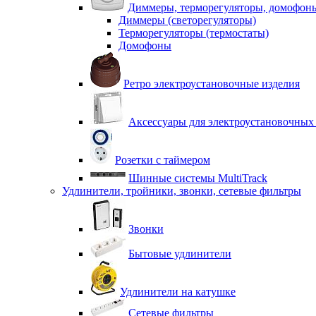
Диммеры, терморегуляторы, домофон
Диммеры (светорегуляторы)
Терморегуляторы (термостаты)
Домофоны
Ретро электроустановочные изделия
Аксессуары для электроустановочных
Розетки с таймером
Шинные системы MultiTrack
Удлинители, тройники, звонки, сетевые фильтры
Звонки
Бытовые удлинители
Удлинители на катушке
Сетевые фильтры