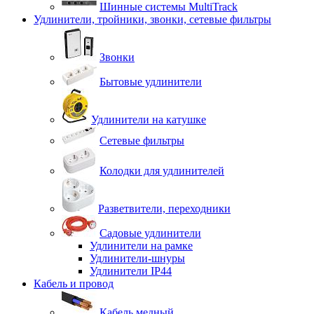
Шинные системы MultiTrack
Удлинители, тройники, звонки, сетевые фильтры
Звонки
Бытовые удлинители
Удлинители на катушке
Сетевые фильтры
Колодки для удлинителей
Разветвители, переходники
Садовые удлинители
Удлинители на рамке
Удлинители-шнуры
Удлинители IP44
Кабель и провод
Кабель медный