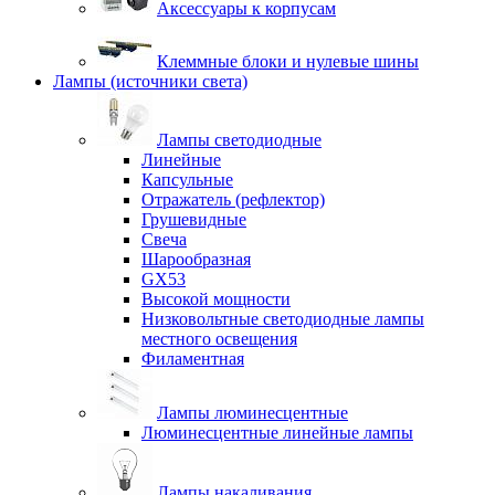
Аксессуары к корпусам
Клеммные блоки и нулевые шины
Лампы (источники света)
Лампы светодиодные
Линейные
Капсульные
Отражатель (рефлектор)
Грушевидные
Свеча
Шарообразная
GX53
Высокой мощности
Низковольтные светодиодные лампы
местного освещения
Филаментная
Лампы люминесцентные
Люминесцентные линейные лампы
Лампы накаливания