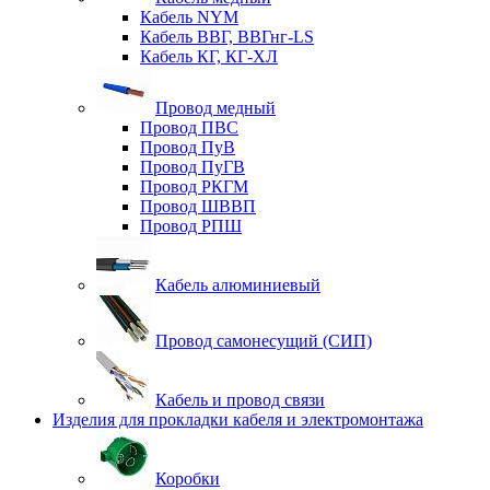
Кабель NYM
Кабель ВВГ, ВВГнг-LS
Кабель КГ, КГ-ХЛ
Провод медный
Провод ПВС
Провод ПуВ
Провод ПуГВ
Провод РКГМ
Провод ШВВП
Провод РПШ
Кабель алюминиевый
Провод самонесущий (СИП)
Кабель и провод связи
Изделия для прокладки кабеля и электромонтажа
Коробки