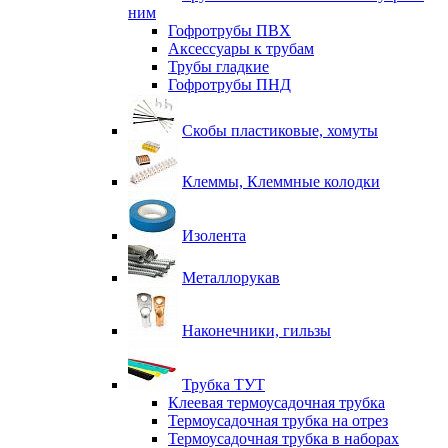
ним
Гофротрубы ПВХ
Аксессуары к трубам
Трубы гладкие
Гофротрубы ПНД
Скобы пластиковые, хомуты
Клеммы, Клеммные колодки
Изолента
Металлорукав
Наконечники, гильзы
Трубка ТУТ
Клеевая термоусадочная трубка
Термоусадочная трубка на отрез
Термоусадочная трубка в наборах