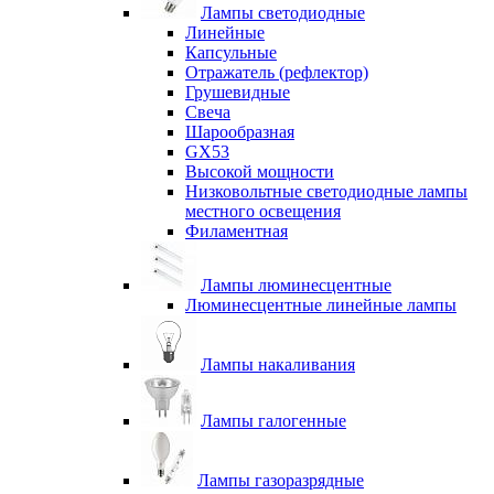
Лампы светодиодные
Линейные
Капсульные
Отражатель (рефлектор)
Грушевидные
Свеча
Шарообразная
GX53
Высокой мощности
Низковольтные светодиодные лампы
местного освещения
Филаментная
Лампы люминесцентные
Люминесцентные линейные лампы
Лампы накаливания
Лампы галогенные
Лампы газоразрядные