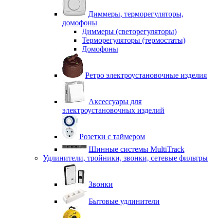
Диммеры, терморегуляторы,
домофоны
Диммеры (светорегуляторы)
Терморегуляторы (термостаты)
Домофоны
Ретро электроустановочные изделия
Аксессуары для
электроустановочных изделий
Розетки с таймером
Шинные системы MultiTrack
Удлинители, тройники, звонки, сетевые фильтры
Звонки
Бытовые удлинители