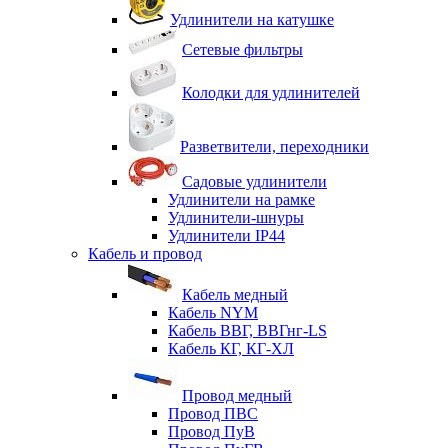
Удлинители на катушке
Сетевые фильтры
Колодки для удлинителей
Разветвители, переходники
Садовые удлинители
Удлинители на рамке
Удлинители-шнуры
Удлинители IP44
Кабель и провод
Кабель медный
Кабель NYM
Кабель ВВГ, ВВГнг-LS
Кабель КГ, КГ-ХЛ
Провод медный
Провод ПВС
Провод ПуВ