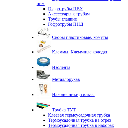
ним
Гофротрубы ПВХ
Аксессуары к трубам
Трубы гладкие
Гофротрубы ПНД
Скобы пластиковые, хомуты
Клеммы, Клеммные колодки
Изолента
Металлорукав
Наконечники, гильзы
Трубка ТУТ
Клеевая термоусадочная трубка
Термоусадочная трубка на отрез
Термоусадочная трубка в наборах