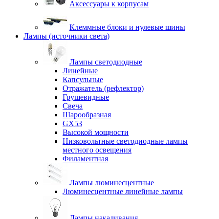
Аксессуары к корпусам
Клеммные блоки и нулевые шины
Лампы (источники света)
Лампы светодиодные
Линейные
Капсульные
Отражатель (рефлектор)
Грушевидные
Свеча
Шарообразная
GX53
Высокой мощности
Низковольтные светодиодные лампы
местного освещения
Филаментная
Лампы люминесцентные
Люминесцентные линейные лампы
Лампы накаливания