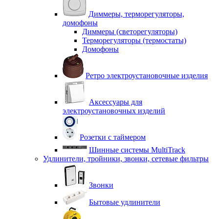
Диммеры, терморегуляторы,
домофоны
Диммеры (светорегуляторы)
Терморегуляторы (термостаты)
Домофоны
Ретро электроустановочные изделия
Аксессуары для
электроустановочных изделий
Розетки с таймером
Шинные системы MultiTrack
Удлинители, тройники, звонки, сетевые фильтры
Звонки
Бытовые удлинители