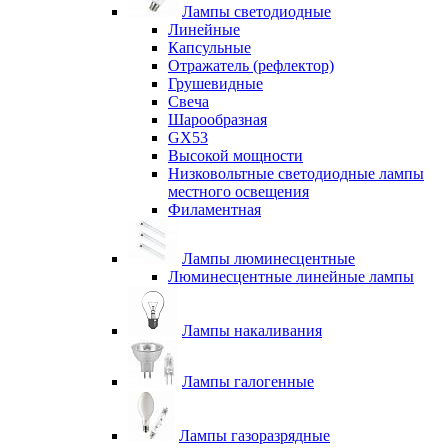
Лампы светодиодные
Линейные
Капсульные
Отражатель (рефлектор)
Грушевидные
Свеча
Шарообразная
GX53
Высокой мощности
Низковольтные светодиодные лампы
местного освещения
Филаментная
Лампы люминесцентные
Люминесцентные линейные лампы
Лампы накаливания
Лампы галогенные
Лампы газоразрядные