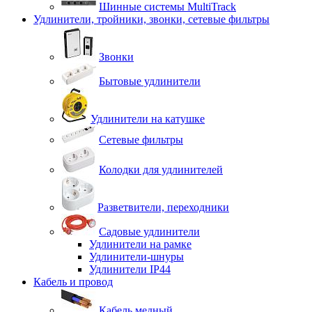
Шинные системы MultiTrack
Удлинители, тройники, звонки, сетевые фильтры
Звонки
Бытовые удлинители
Удлинители на катушке
Сетевые фильтры
Колодки для удлинителей
Разветвители, переходники
Садовые удлинители
Удлинители на рамке
Удлинители-шнуры
Удлинители IP44
Кабель и провод
Кабель медный