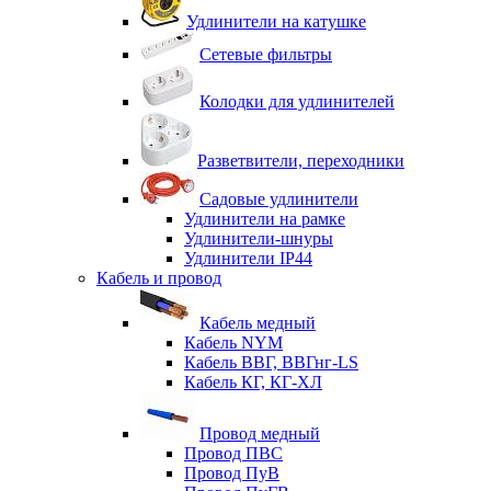
Удлинители на катушке
Сетевые фильтры
Колодки для удлинителей
Разветвители, переходники
Садовые удлинители
Удлинители на рамке
Удлинители-шнуры
Удлинители IP44
Кабель и провод
Кабель медный
Кабель NYM
Кабель ВВГ, ВВГнг-LS
Кабель КГ, КГ-ХЛ
Провод медный
Провод ПВС
Провод ПуВ