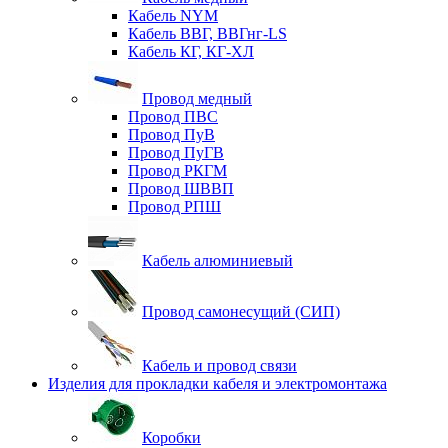
Кабель NYM
Кабель ВВГ, ВВГнг-LS
Кабель КГ, КГ-ХЛ
Провод медный
Провод ПВС
Провод ПуВ
Провод ПуГВ
Провод РКГМ
Провод ШВВП
Провод РПШ
Кабель алюминиевый
Провод самонесущий (СИП)
Кабель и провод связи
Изделия для прокладки кабеля и электромонтажа
Коробки