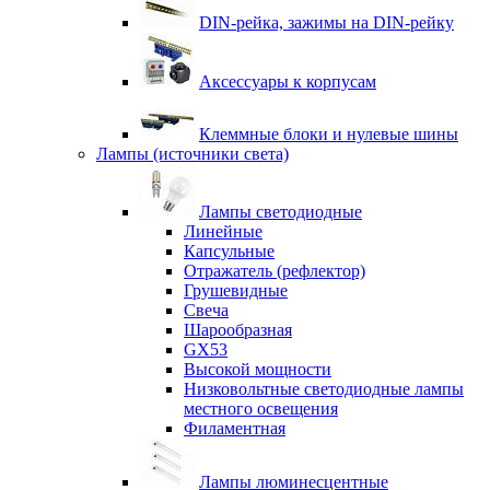
DIN-рейка, зажимы на DIN-рейку
Аксессуары к корпусам
Клеммные блоки и нулевые шины
Лампы (источники света)
Лампы светодиодные
Линейные
Капсульные
Отражатель (рефлектор)
Грушевидные
Свеча
Шарообразная
GX53
Высокой мощности
Низковольтные светодиодные лампы
местного освещения
Филаментная
Лампы люминесцентные