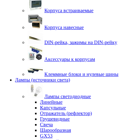
Корпуса встраиваемые
Корпуса навесные
DIN-рейка, зажимы на DIN-рейку
Аксессуары к корпусам
Клеммные блоки и нулевые шины
Лампы (источники света)
Лампы светодиодные
Линейные
Капсульные
Отражатель (рефлектор)
Грушевидные
Свеча
Шарообразная
GX53