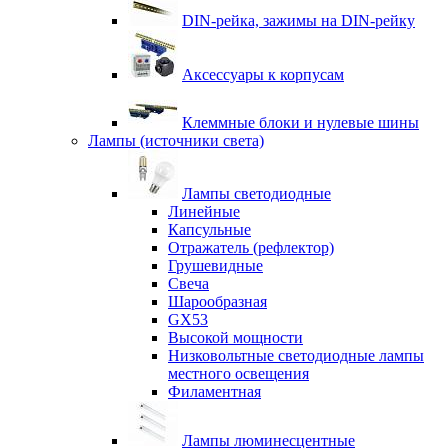
DIN-рейка, зажимы на DIN-рейку
Аксессуары к корпусам
Клеммные блоки и нулевые шины
Лампы (источники света)
Лампы светодиодные
Линейные
Капсульные
Отражатель (рефлектор)
Грушевидные
Свеча
Шарообразная
GX53
Высокой мощности
Низковольтные светодиодные лампы
местного освещения
Филаментная
Лампы люминесцентные