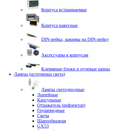
Корпуса встраиваемые
Корпуса навесные
DIN-рейка, зажимы на DIN-рейку
Аксессуары к корпусам
Клеммные блоки и нулевые шины
Лампы (источники света)
Лампы светодиодные
Линейные
Капсульные
Отражатель (рефлектор)
Грушевидные
Свеча
Шарообразная
GX53