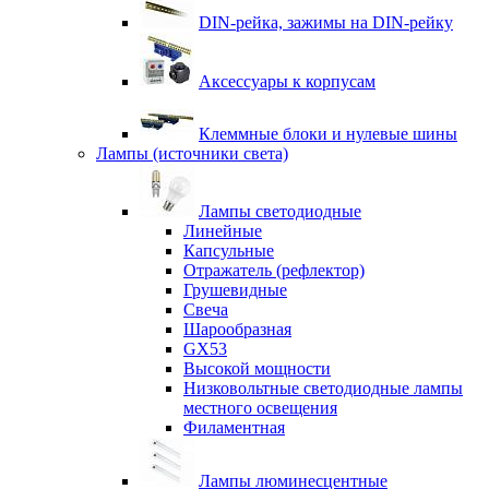
DIN-рейка, зажимы на DIN-рейку
Аксессуары к корпусам
Клеммные блоки и нулевые шины
Лампы (источники света)
Лампы светодиодные
Линейные
Капсульные
Отражатель (рефлектор)
Грушевидные
Свеча
Шарообразная
GX53
Высокой мощности
Низковольтные светодиодные лампы
местного освещения
Филаментная
Лампы люминесцентные