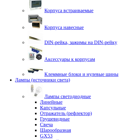
Корпуса встраиваемые
Корпуса навесные
DIN-рейка, зажимы на DIN-рейку
Аксессуары к корпусам
Клеммные блоки и нулевые шины
Лампы (источники света)
Лампы светодиодные
Линейные
Капсульные
Отражатель (рефлектор)
Грушевидные
Свеча
Шарообразная
GX53