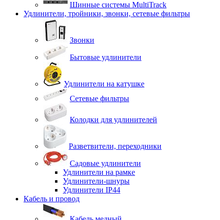
Шинные системы MultiTrack
Удлинители, тройники, звонки, сетевые фильтры
Звонки
Бытовые удлинители
Удлинители на катушке
Сетевые фильтры
Колодки для удлинителей
Разветвители, переходники
Садовые удлинители
Удлинители на рамке
Удлинители-шнуры
Удлинители IP44
Кабель и провод
Кабель медный