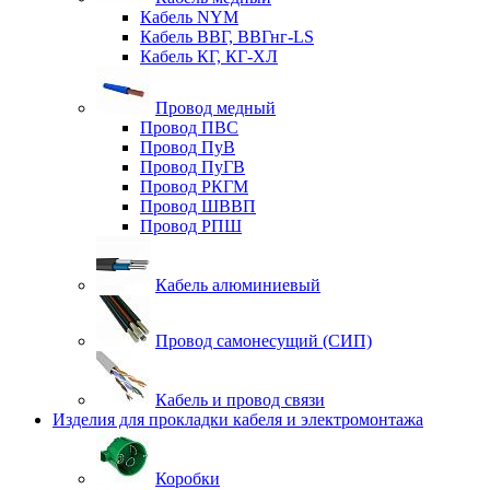
Кабель NYM
Кабель ВВГ, ВВГнг-LS
Кабель КГ, КГ-ХЛ
Провод медный
Провод ПВС
Провод ПуВ
Провод ПуГВ
Провод РКГМ
Провод ШВВП
Провод РПШ
Кабель алюминиевый
Провод самонесущий (СИП)
Кабель и провод связи
Изделия для прокладки кабеля и электромонтажа
Коробки