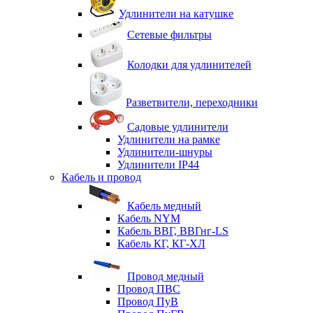
Удлинители на катушке
Сетевые фильтры
Колодки для удлинителей
Разветвители, переходники
Садовые удлинители
Удлинители на рамке
Удлинители-шнуры
Удлинители IP44
Кабель и провод
Кабель медный
Кабель NYM
Кабель ВВГ, ВВГнг-LS
Кабель КГ, КГ-ХЛ
Провод медный
Провод ПВС
Провод ПуВ