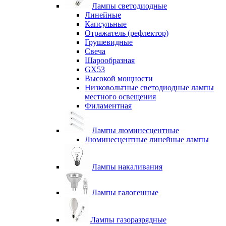
Лампы светодиодные
Линейные
Капсульные
Отражатель (рефлектор)
Грушевидные
Свеча
Шарообразная
GX53
Высокой мощности
Низковольтные светодиодные лампы
местного освещения
Филаментная
Лампы люминесцентные
Люминесцентные линейные лампы
Лампы накаливания
Лампы галогенные
Лампы газоразрядные