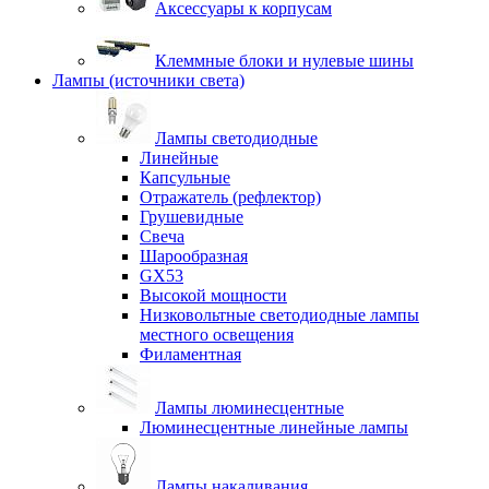
Аксессуары к корпусам
Клеммные блоки и нулевые шины
Лампы (источники света)
Лампы светодиодные
Линейные
Капсульные
Отражатель (рефлектор)
Грушевидные
Свеча
Шарообразная
GX53
Высокой мощности
Низковольтные светодиодные лампы
местного освещения
Филаментная
Лампы люминесцентные
Люминесцентные линейные лампы
Лампы накаливания