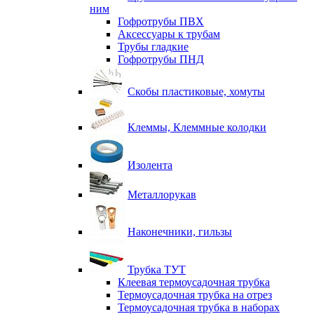
ним
Гофротрубы ПВХ
Аксессуары к трубам
Трубы гладкие
Гофротрубы ПНД
Скобы пластиковые, хомуты
Клеммы, Клеммные колодки
Изолента
Металлорукав
Наконечники, гильзы
Трубка ТУТ
Клеевая термоусадочная трубка
Термоусадочная трубка на отрез
Термоусадочная трубка в наборах