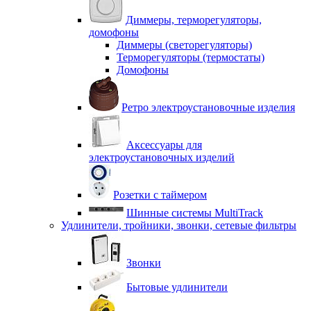
Диммеры, терморегуляторы,
домофоны
Диммеры (светорегуляторы)
Терморегуляторы (термостаты)
Домофоны
Ретро электроустановочные изделия
Аксессуары для
электроустановочных изделий
Розетки с таймером
Шинные системы MultiTrack
Удлинители, тройники, звонки, сетевые фильтры
Звонки
Бытовые удлинители