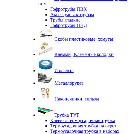
ним
Гофротрубы ПВХ
Аксессуары к трубам
Трубы гладкие
Гофротрубы ПНД
Скобы пластиковые, хомуты
Клеммы, Клеммные колодки
Изолента
Металлорукав
Наконечники, гильзы
Трубка ТУТ
Клеевая термоусадочная трубка
Термоусадочная трубка на отрез
Термоусадочная трубка в наборах