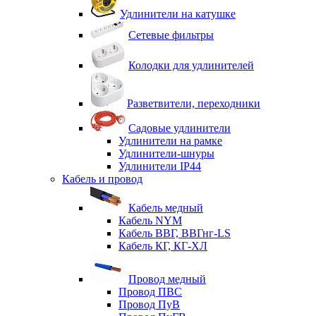
Удлинители на катушке
Сетевые фильтры
Колодки для удлинителей
Разветвители, переходники
Садовые удлинители
Удлинители на рамке
Удлинители-шнуры
Удлинители IP44
Кабель и провод
Кабель медный
Кабель NYM
Кабель ВВГ, ВВГнг-LS
Кабель КГ, КГ-ХЛ
Провод медный
Провод ПВС
Провод ПуВ