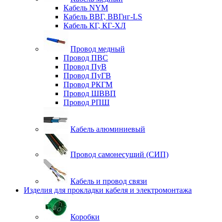
Кабель NYM
Кабель ВВГ, ВВГнг-LS
Кабель КГ, КГ-ХЛ
Провод медный
Провод ПВС
Провод ПуВ
Провод ПуГВ
Провод РКГМ
Провод ШВВП
Провод РПШ
Кабель алюминиевый
Провод самонесущий (СИП)
Кабель и провод связи
Изделия для прокладки кабеля и электромонтажа
Коробки