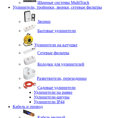
Шинные системы MultiTrack
Удлинители, тройники, звонки, сетевые фильтры
Звонки
Бытовые удлинители
Удлинители на катушке
Сетевые фильтры
Колодки для удлинителей
Разветвители, переходники
Садовые удлинители
Удлинители на рамке
Удлинители-шнуры
Удлинители IP44
Кабель и провод
Кабель медный