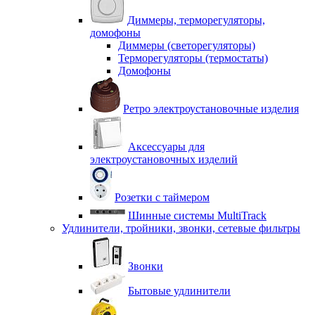
Диммеры, терморегуляторы,
домофоны
Диммеры (светорегуляторы)
Терморегуляторы (термостаты)
Домофоны
Ретро электроустановочные изделия
Аксессуары для
электроустановочных изделий
Розетки с таймером
Шинные системы MultiTrack
Удлинители, тройники, звонки, сетевые фильтры
Звонки
Бытовые удлинители