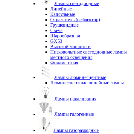
Лампы светодиодные
Линейные
Капсульные
Отражатель (рефлектор)
Грушевидные
Свеча
Шарообразная
GX53
Высокой мощности
Низковольтные светодиодные лампы
местного освещения
Филаментная
Лампы люминесцентные
Люминесцентные линейные лампы
Лампы накаливания
Лампы галогенные
Лампы газоразрядные