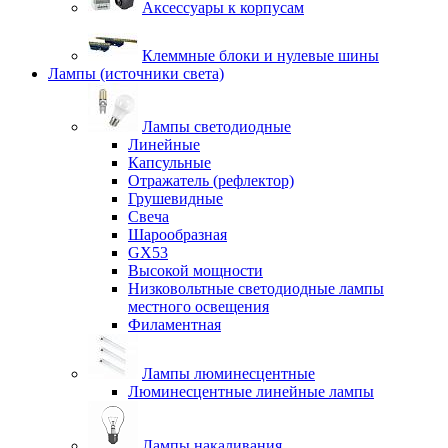
Аксессуары к корпусам
Клеммные блоки и нулевые шины
Лампы (источники света)
Лампы светодиодные
Линейные
Капсульные
Отражатель (рефлектор)
Грушевидные
Свеча
Шарообразная
GX53
Высокой мощности
Низковольтные светодиодные лампы
местного освещения
Филаментная
Лампы люминесцентные
Люминесцентные линейные лампы
Лампы накаливания