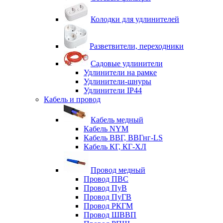
Колодки для удлинителей
Разветвители, переходники
Садовые удлинители
Удлинители на рамке
Удлинители-шнуры
Удлинители IP44
Кабель и провод
Кабель медный
Кабель NYM
Кабель ВВГ, ВВГнг-LS
Кабель КГ, КГ-ХЛ
Провод медный
Провод ПВС
Провод ПуВ
Провод ПуГВ
Провод РКГМ
Провод ШВВП