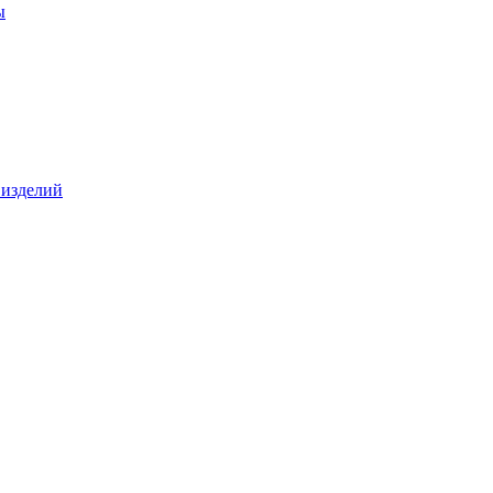
ы
 изделий