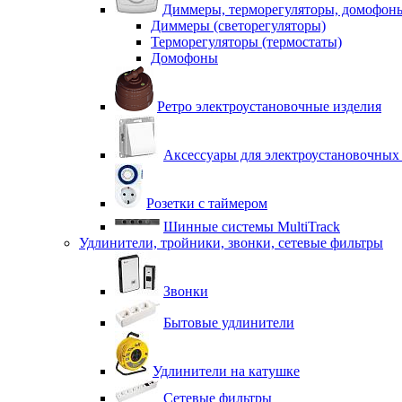
Диммеры, терморегуляторы, домофон
Диммеры (светорегуляторы)
Терморегуляторы (термостаты)
Домофоны
Ретро электроустановочные изделия
Аксессуары для электроустановочных
Розетки с таймером
Шинные системы MultiTrack
Удлинители, тройники, звонки, сетевые фильтры
Звонки
Бытовые удлинители
Удлинители на катушке
Сетевые фильтры