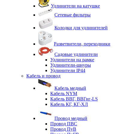
Удлинители на катушке
Сетевые фильтры
Колодки для удлинителей
Разветвители, переходники
Садовые удлинители
Удлинители на рамке
Удлинители-шнуры
Удлинители IP44
Кабель и провод
Кабель медный
Кабель NYM
Кабель ВВГ, ВВГнг-LS
Кабель КГ, КГ-ХЛ
Провод медный
Провод ПВС
Провод ПуВ