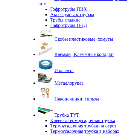
ним
Гофротрубы ПВХ
Аксессуары к трубам
Трубы гладкие
Гофротрубы ПНД
Скобы пластиковые, хомуты
Клеммы, Клеммные колодки
Изолента
Металлорукав
Наконечники, гильзы
Трубка ТУТ
Клеевая термоусадочная трубка
Термоусадочная трубка на отрез
Термоусадочная трубка в наборах