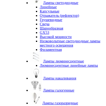
Лампы светодиодные
Линейные
Капсульные
Отражатель (рефлектор)
Грушевидные
Свеча
Шарообразная
GX53
Высокой мощности
Низковольтные светодиодные лампы
местного освещения
Филаментная
Лампы люминесцентные
Люминесцентные линейные лампы
Лампы накаливания
Лампы галогенные
Лампы газоразрядные