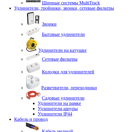
Шинные системы MultiTrack
Удлинители, тройники, звонки, сетевые фильтры
Звонки
Бытовые удлинители
Удлинители на катушке
Сетевые фильтры
Колодки для удлинителей
Разветвители, переходники
Садовые удлинители
Удлинители на рамке
Удлинители-шнуры
Удлинители IP44
Кабель и провод
Кабель медный