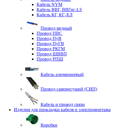
Кабель NYM
Кабель ВВГ, ВВГнг-LS
Кабель КГ, КГ-ХЛ
Провод медный
Провод ПВС
Провод ПуВ
Провод ПуГВ
Провод РКГМ
Провод ШВВП
Провод РПШ
Кабель алюминиевый
Провод самонесущий (СИП)
Кабель и провод связи
Изделия для прокладки кабеля и электромонтажа
Коробки