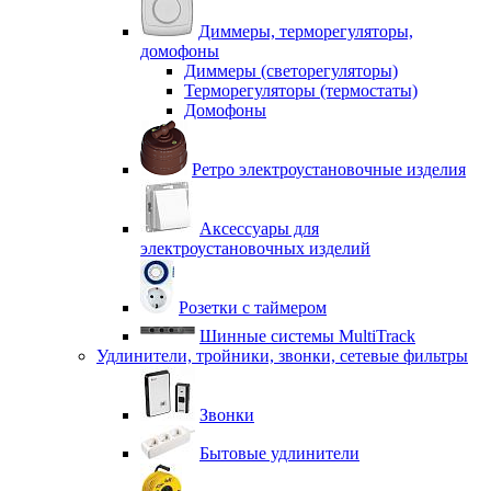
Диммеры, терморегуляторы,
домофоны
Диммеры (светорегуляторы)
Терморегуляторы (термостаты)
Домофоны
Ретро электроустановочные изделия
Аксессуары для
электроустановочных изделий
Розетки с таймером
Шинные системы MultiTrack
Удлинители, тройники, звонки, сетевые фильтры
Звонки
Бытовые удлинители