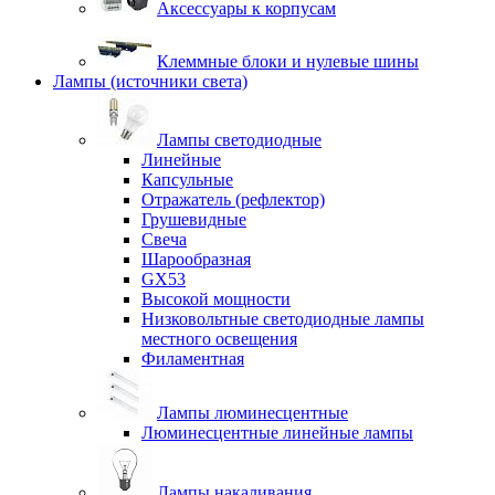
Аксессуары к корпусам
Клеммные блоки и нулевые шины
Лампы (источники света)
Лампы светодиодные
Линейные
Капсульные
Отражатель (рефлектор)
Грушевидные
Свеча
Шарообразная
GX53
Высокой мощности
Низковольтные светодиодные лампы
местного освещения
Филаментная
Лампы люминесцентные
Люминесцентные линейные лампы
Лампы накаливания