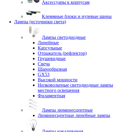
Аксессуары к корпусам
Клеммные блоки и нулевые шины
Лампы (источники света)
Лампы светодиодные
Линейные
Капсульные
Отражатель (рефлектор)
Грушевидные
Свеча
Шарообразная
GX53
Высокой мощности
Низковольтные светодиодные лампы
местного освещения
Филаментная
Лампы люминесцентные
Люминесцентные линейные лампы
Лампы накаливания