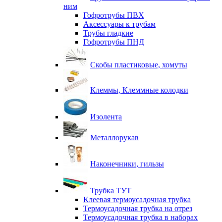
ним
Гофротрубы ПВХ
Аксессуары к трубам
Трубы гладкие
Гофротрубы ПНД
Скобы пластиковые, хомуты
Клеммы, Клеммные колодки
Изолента
Металлорукав
Наконечники, гильзы
Трубка ТУТ
Клеевая термоусадочная трубка
Термоусадочная трубка на отрез
Термоусадочная трубка в наборах