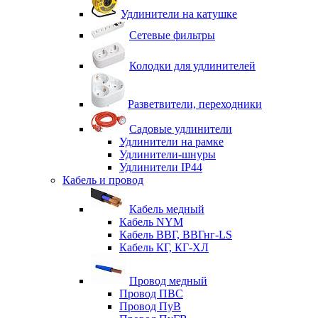
Удлинители на катушке
Сетевые фильтры
Колодки для удлинителей
Разветвители, переходники
Садовые удлинители
Удлинители на рамке
Удлинители-шнуры
Удлинители IP44
Кабель и провод
Кабель медный
Кабель NYM
Кабель ВВГ, ВВГнг-LS
Кабель КГ, КГ-ХЛ
Провод медный
Провод ПВС
Провод ПуВ