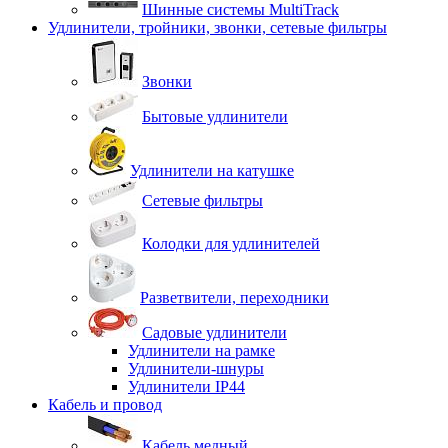
Шинные системы MultiTrack
Удлинители, тройники, звонки, сетевые фильтры
Звонки
Бытовые удлинители
Удлинители на катушке
Сетевые фильтры
Колодки для удлинителей
Разветвители, переходники
Садовые удлинители
Удлинители на рамке
Удлинители-шнуры
Удлинители IP44
Кабель и провод
Кабель медный