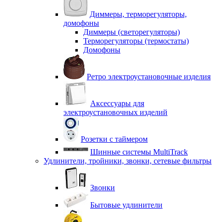
Диммеры, терморегуляторы,
домофоны
Диммеры (светорегуляторы)
Терморегуляторы (термостаты)
Домофоны
Ретро электроустановочные изделия
Аксессуары для
электроустановочных изделий
Розетки с таймером
Шинные системы MultiTrack
Удлинители, тройники, звонки, сетевые фильтры
Звонки
Бытовые удлинители