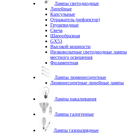
Лампы светодиодные
Линейные
Капсульные
Отражатель (рефлектор)
Грушевидные
Свеча
Шарообразная
GX53
Высокой мощности
Низковольтные светодиодные лампы
местного освещения
Филаментная
Лампы люминесцентные
Люминесцентные линейные лампы
Лампы накаливания
Лампы галогенные
Лампы газоразрядные