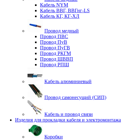
Кабель NYM
Кабель ВВГ, ВВГнг-LS
Кабель КГ, КГ-ХЛ
Провод медный
Провод ПВС
Провод ПуВ
Провод ПуГВ
Провод РКГМ
Провод ШВВП
Провод РПШ
Кабель алюминиевый
Провод самонесущий (СИП)
Кабель и провод связи
Изделия для прокладки кабеля и электромонтажа
Коробки