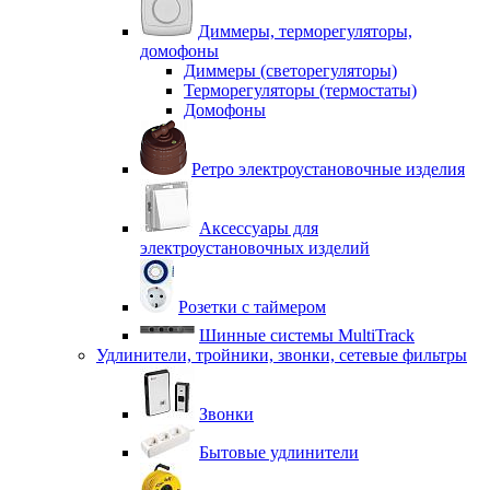
Диммеры, терморегуляторы,
домофоны
Диммеры (светорегуляторы)
Терморегуляторы (термостаты)
Домофоны
Ретро электроустановочные изделия
Аксессуары для
электроустановочных изделий
Розетки с таймером
Шинные системы MultiTrack
Удлинители, тройники, звонки, сетевые фильтры
Звонки
Бытовые удлинители