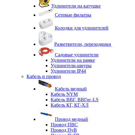
Удлинители на катушке
Сетевые фильтры
Колодки для удлинителей
Разветвители, переходники
Садовые удлинители
Удлинители на рамке
Удлинители-шнуры
Удлинители IP44
Кабель и провод
Кабель медный
Кабель NYM
Кабель ВВГ, ВВГнг-LS
Кабель КГ, КГ-ХЛ
Провод медный
Провод ПВС
Провод ПуВ