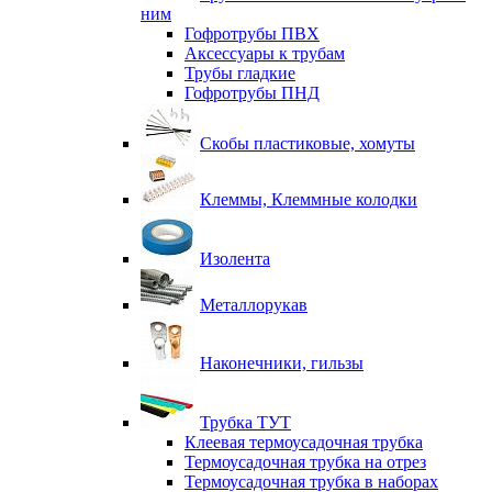
ним
Гофротрубы ПВХ
Аксессуары к трубам
Трубы гладкие
Гофротрубы ПНД
Скобы пластиковые, хомуты
Клеммы, Клеммные колодки
Изолента
Металлорукав
Наконечники, гильзы
Трубка ТУТ
Клеевая термоусадочная трубка
Термоусадочная трубка на отрез
Термоусадочная трубка в наборах