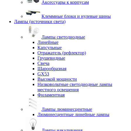
Аксессуары к корпусам
Клеммные блоки и нулевые шины
Лампы (источники света)
Лампы светодиодные
Линейные
Капсульные
Отражатель (рефлектор)
Грушевидные
Свеча
Шарообразная
GX53
Высокой мощности
Низковольтные светодиодные лампы
местного освещения
Филаментная
Лампы люминесцентные
Люминесцентные линейные лампы
Лампы накаливания