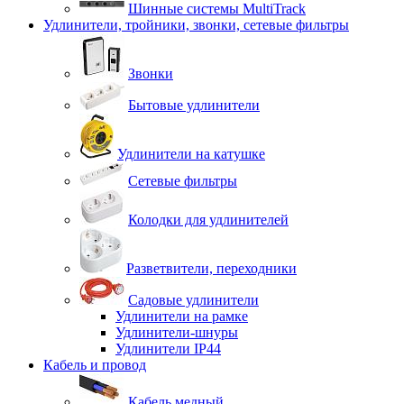
Шинные системы MultiTrack
Удлинители, тройники, звонки, сетевые фильтры
Звонки
Бытовые удлинители
Удлинители на катушке
Сетевые фильтры
Колодки для удлинителей
Разветвители, переходники
Садовые удлинители
Удлинители на рамке
Удлинители-шнуры
Удлинители IP44
Кабель и провод
Кабель медный