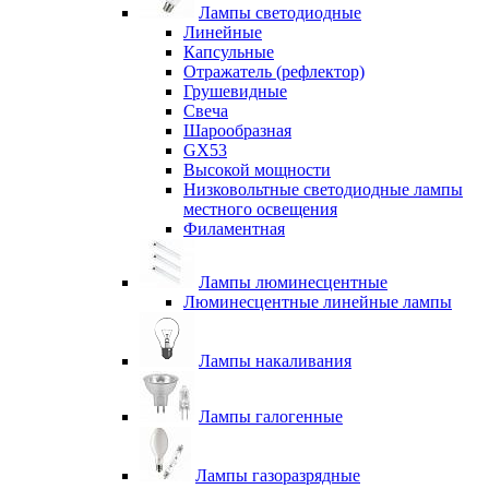
Лампы светодиодные
Линейные
Капсульные
Отражатель (рефлектор)
Грушевидные
Свеча
Шарообразная
GX53
Высокой мощности
Низковольтные светодиодные лампы
местного освещения
Филаментная
Лампы люминесцентные
Люминесцентные линейные лампы
Лампы накаливания
Лампы галогенные
Лампы газоразрядные