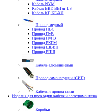
Кабель NYM
Кабель ВВГ, ВВГнг-LS
Кабель КГ, КГ-ХЛ
Провод медный
Провод ПВС
Провод ПуВ
Провод ПуГВ
Провод РКГМ
Провод ШВВП
Провод РПШ
Кабель алюминиевый
Провод самонесущий (СИП)
Кабель и провод связи
Изделия для прокладки кабеля и электромонтажа
Коробки