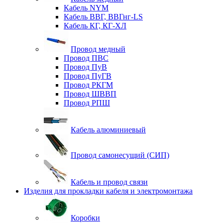
Кабель NYM
Кабель ВВГ, ВВГнг-LS
Кабель КГ, КГ-ХЛ
Провод медный
Провод ПВС
Провод ПуВ
Провод ПуГВ
Провод РКГМ
Провод ШВВП
Провод РПШ
Кабель алюминиевый
Провод самонесущий (СИП)
Кабель и провод связи
Изделия для прокладки кабеля и электромонтажа
Коробки