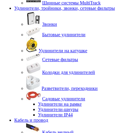
Шинные системы MultiTrack
Удлинители, тройники, звонки, сетевые фильтры
Звонки
Бытовые удлинители
Удлинители на катушке
Сетевые фильтры
Колодки для удлинителей
Разветвители, переходники
Садовые удлинители
Удлинители на рамке
Удлинители-шнуры
Удлинители IP44
Кабель и провод
Кабель медный