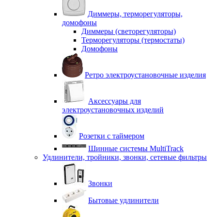
Диммеры, терморегуляторы,
домофоны
Диммеры (светорегуляторы)
Терморегуляторы (термостаты)
Домофоны
Ретро электроустановочные изделия
Аксессуары для
электроустановочных изделий
Розетки с таймером
Шинные системы MultiTrack
Удлинители, тройники, звонки, сетевые фильтры
Звонки
Бытовые удлинители