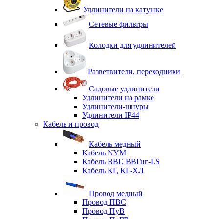
Удлинители на катушке
Сетевые фильтры
Колодки для удлинителей
Разветвители, переходники
Садовые удлинители
Удлинители на рамке
Удлинители-шнуры
Удлинители IP44
Кабель и провод
Кабель медный
Кабель NYM
Кабель ВВГ, ВВГнг-LS
Кабель КГ, КГ-ХЛ
Провод медный
Провод ПВС
Провод ПуВ