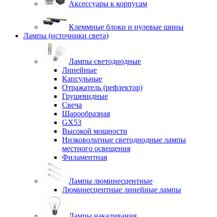
Аксессуары к корпусам
Клеммные блоки и нулевые шины
Лампы (источники света)
Лампы светодиодные
Линейные
Капсульные
Отражатель (рефлектор)
Грушевидные
Свеча
Шарообразная
GX53
Высокой мощности
Низковольтные светодиодные лампы
местного освещения
Филаментная
Лампы люминесцентные
Люминесцентные линейные лампы
Лампы накаливания