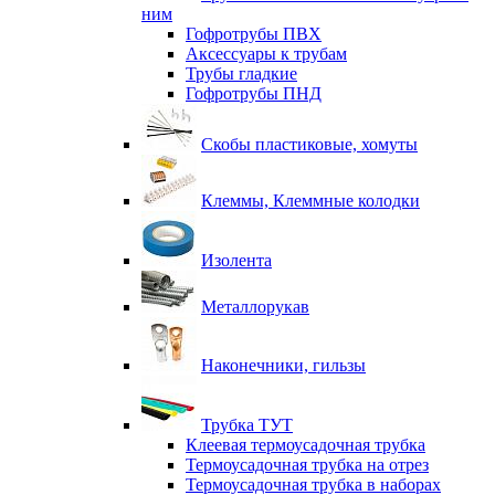
ним
Гофротрубы ПВХ
Аксессуары к трубам
Трубы гладкие
Гофротрубы ПНД
Скобы пластиковые, хомуты
Клеммы, Клеммные колодки
Изолента
Металлорукав
Наконечники, гильзы
Трубка ТУТ
Клеевая термоусадочная трубка
Термоусадочная трубка на отрез
Термоусадочная трубка в наборах