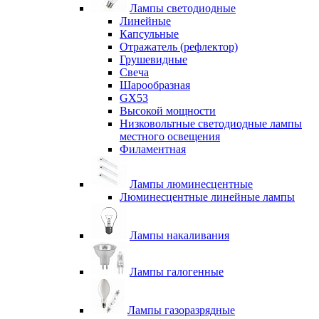
Лампы светодиодные
Линейные
Капсульные
Отражатель (рефлектор)
Грушевидные
Свеча
Шарообразная
GX53
Высокой мощности
Низковольтные светодиодные лампы
местного освещения
Филаментная
Лампы люминесцентные
Люминесцентные линейные лампы
Лампы накаливания
Лампы галогенные
Лампы газоразрядные