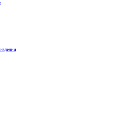
ы
 изделий