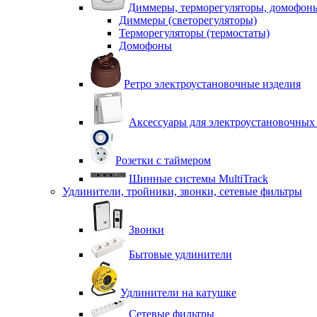
Диммеры, терморегуляторы, домофон
Диммеры (светорегуляторы)
Терморегуляторы (термостаты)
Домофоны
Ретро электроустановочные изделия
Аксессуары для электроустановочных
Розетки с таймером
Шинные системы MultiTrack
Удлинители, тройники, звонки, сетевые фильтры
Звонки
Бытовые удлинители
Удлинители на катушке
Сетевые фильтры