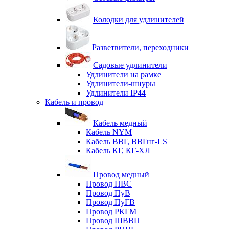
Колодки для удлинителей
Разветвители, переходники
Садовые удлинители
Удлинители на рамке
Удлинители-шнуры
Удлинители IP44
Кабель и провод
Кабель медный
Кабель NYM
Кабель ВВГ, ВВГнг-LS
Кабель КГ, КГ-ХЛ
Провод медный
Провод ПВС
Провод ПуВ
Провод ПуГВ
Провод РКГМ
Провод ШВВП