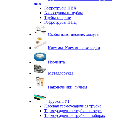
ним
Гофротрубы ПВХ
Аксессуары к трубам
Трубы гладкие
Гофротрубы ПНД
Скобы пластиковые, хомуты
Клеммы, Клеммные колодки
Изолента
Металлорукав
Наконечники, гильзы
Трубка ТУТ
Клеевая термоусадочная трубка
Термоусадочная трубка на отрез
Термоусадочная трубка в наборах