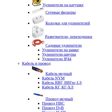
Удлинители на катушке
Сетевые фильтры
Колодки для удлинителей
Разветвители, переходники
Садовые удлинители
Удлинители на рамке
Удлинители-шнуры
Удлинители IP44
Кабель и провод
Кабель медный
Кабель NYM
Кабель ВВГ, ВВГнг-LS
Кабель КГ, КГ-ХЛ
Провод медный
Провод ПВС
Провод ПуВ