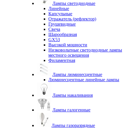
Лампы светодиодные
Линейные
Капсульные
Отражатель (рефлектор)
Грушевидные
Свеча
Шарообразная
GX53
Высокой мощности
Низковольтные светодиодные лампы
местного освещения
Филаментная
Лампы люминесцентные
Люминесцентные линейные лампы
Лампы накаливания
Лампы галогенные
Лампы газоразрядные