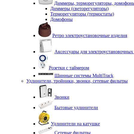
Диммеры, терморегуляторы, домофон
Диммеры (светорегуляторы)
Терморегуляторы (термостаты)
Домофоны
Ретро электроустановочные изделия
Аксессуары для электроустановочных
Розетки с таймером
Шинные системы MultiTrack
Удлинители, тройники, звонки, сетевые фильтры
Звонки
Бытовые удлинители
Удлинители на катушке
Сетевые фильтры