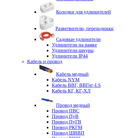
Колодки для удлинителей
Разветвители, переходники
Садовые удлинители
Удлинители на рамке
Удлинители-шнуры
Удлинители IP44
Кабель и провод
Кабель медный
Кабель NYM
Кабель ВВГ, ВВГнг-LS
Кабель КГ, КГ-ХЛ
Провод медный
Провод ПВС
Провод ПуВ
Провод ПуГВ
Провод РКГМ
Провод ШВВП