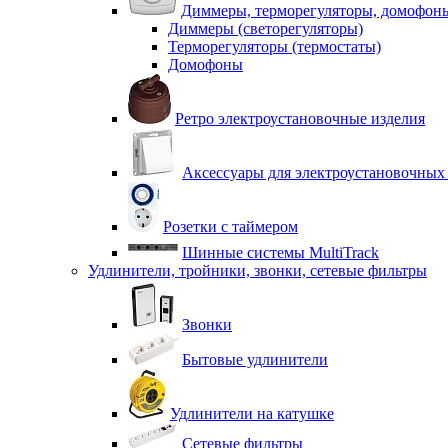
Диммеры, терморегуляторы, домофон
Диммеры (светорегуляторы)
Терморегуляторы (термостаты)
Домофоны
Ретро электроустановочные изделия
Аксессуары для электроустановочных
Розетки с таймером
Шинные системы MultiTrack
Удлинители, тройники, звонки, сетевые фильтры
Звонки
Бытовые удлинители
Удлинители на катушке
Сетевые фильтры