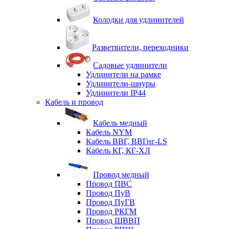
Колодки для удлинителей
Разветвители, переходники
Садовые удлинители
Удлинители на рамке
Удлинители-шнуры
Удлинители IP44
Кабель и провод
Кабель медный
Кабель NYM
Кабель ВВГ, ВВГнг-LS
Кабель КГ, КГ-ХЛ
Провод медный
Провод ПВС
Провод ПуВ
Провод ПуГВ
Провод РКГМ
Провод ШВВП