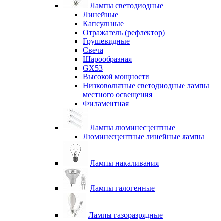
Лампы светодиодные
Линейные
Капсульные
Отражатель (рефлектор)
Грушевидные
Свеча
Шарообразная
GX53
Высокой мощности
Низковольтные светодиодные лампы
местного освещения
Филаментная
Лампы люминесцентные
Люминесцентные линейные лампы
Лампы накаливания
Лампы галогенные
Лампы газоразрядные