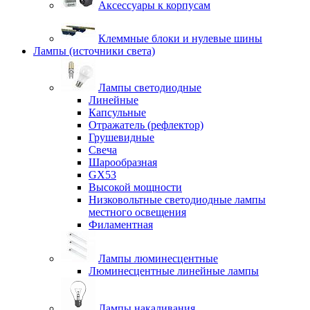
Аксессуары к корпусам
Клеммные блоки и нулевые шины
Лампы (источники света)
Лампы светодиодные
Линейные
Капсульные
Отражатель (рефлектор)
Грушевидные
Свеча
Шарообразная
GX53
Высокой мощности
Низковольтные светодиодные лампы
местного освещения
Филаментная
Лампы люминесцентные
Люминесцентные линейные лампы
Лампы накаливания