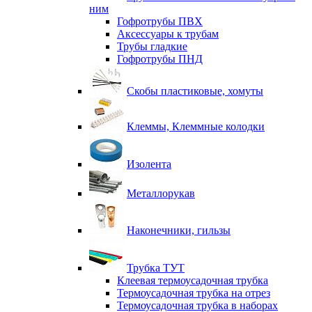
ним
Гофротрубы ПВХ
Аксессуары к трубам
Трубы гладкие
Гофротрубы ПНД
Скобы пластиковые, хомуты
Клеммы, Клеммные колодки
Изолента
Металлорукав
Наконечники, гильзы
Трубка ТУТ
Клеевая термоусадочная трубка
Термоусадочная трубка на отрез
Термоусадочная трубка в наборах