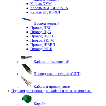
Кабель NYM
Кабель ВВГ, ВВГнг-LS
Кабель КГ, КГ-ХЛ
Провод медный
Провод ПВС
Провод ПуВ
Провод ПуГВ
Провод РКГМ
Провод ШВВП
Провод РПШ
Кабель алюминиевый
Провод самонесущий (СИП)
Кабель и провод связи
Изделия для прокладки кабеля и электромонтажа
Коробки