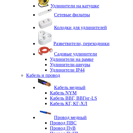
Удлинители на катушке
Сетевые фильтры
Колодки для удлинителей
Разветвители, переходники
Садовые удлинители
Удлинители на рамке
Удлинители-шнуры
Удлинители IP44
Кабель и провод
Кабель медный
Кабель NYM
Кабель ВВГ, ВВГнг-LS
Кабель КГ, КГ-ХЛ
Провод медный
Провод ПВС
Провод ПуВ