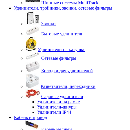
Шинные системы MultiTrack
Удлинители, тройники, звонки, сетевые фильтры
Звонки
Бытовые удлинители
Удлинители на катушке
Сетевые фильтры
Колодки для удлинителей
Разветвители, переходники
Садовые удлинители
Удлинители на рамке
Удлинители-шнуры
Удлинители IP44
Кабель и провод
Кабель медный