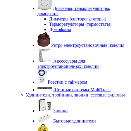
Диммеры, терморегуляторы,
домофоны
Диммеры (светорегуляторы)
Терморегуляторы (термостаты)
Домофоны
Ретро электроустановочные изделия
Аксессуары для
электроустановочных изделий
Розетки с таймером
Шинные системы MultiTrack
Удлинители, тройники, звонки, сетевые фильтры
Звонки
Бытовые удлинители