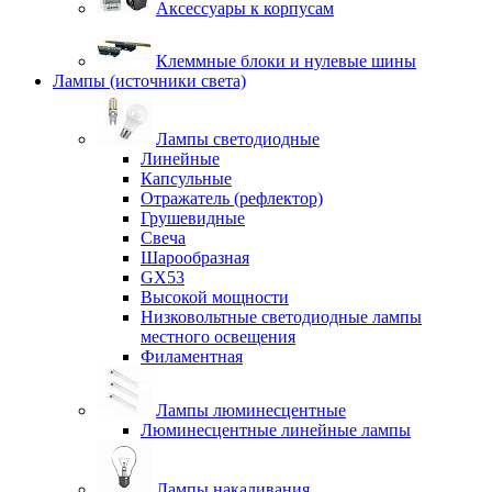
Аксессуары к корпусам
Клеммные блоки и нулевые шины
Лампы (источники света)
Лампы светодиодные
Линейные
Капсульные
Отражатель (рефлектор)
Грушевидные
Свеча
Шарообразная
GX53
Высокой мощности
Низковольтные светодиодные лампы
местного освещения
Филаментная
Лампы люминесцентные
Люминесцентные линейные лампы
Лампы накаливания