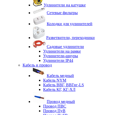
Удлинители на катушке
Сетевые фильтры
Колодки для удлинителей
Разветвители, переходники
Садовые удлинители
Удлинители на рамке
Удлинители-шнуры
Удлинители IP44
Кабель и провод
Кабель медный
Кабель NYM
Кабель ВВГ, ВВГнг-LS
Кабель КГ, КГ-ХЛ
Провод медный
Провод ПВС
Провод ПуВ