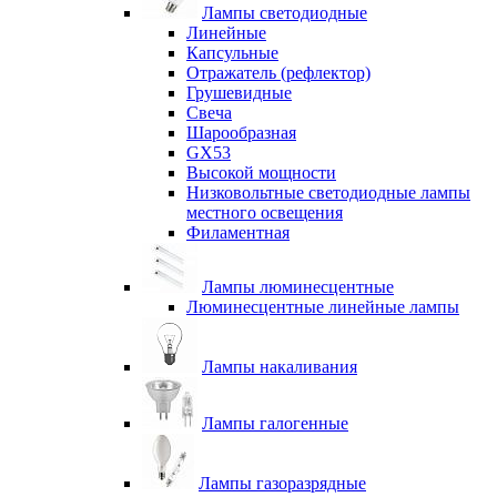
Лампы светодиодные
Линейные
Капсульные
Отражатель (рефлектор)
Грушевидные
Свеча
Шарообразная
GX53
Высокой мощности
Низковольтные светодиодные лампы
местного освещения
Филаментная
Лампы люминесцентные
Люминесцентные линейные лампы
Лампы накаливания
Лампы галогенные
Лампы газоразрядные