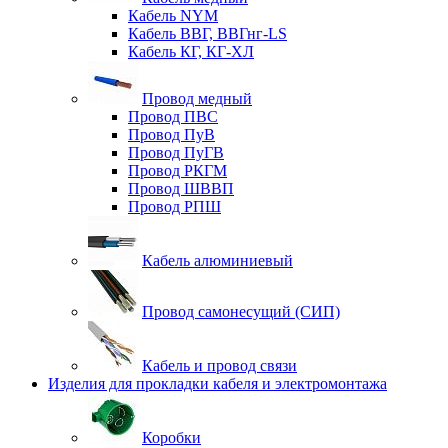
Кабель NYM
Кабель ВВГ, ВВГнг-LS
Кабель КГ, КГ-ХЛ
Провод медный
Провод ПВС
Провод ПуВ
Провод ПуГВ
Провод РКГМ
Провод ШВВП
Провод РПШ
Кабель алюминиевый
Провод самонесущий (СИП)
Кабель и провод связи
Изделия для прокладки кабеля и электромонтажа
Коробки