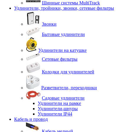
Шинные системы MultiTrack
Удлинители, тройники, звонки, сетевые фильтры
Звонки
Бытовые удлинители
Удлинители на катушке
Сетевые фильтры
Колодки для удлинителей
Разветвители, переходники
Садовые удлинители
Удлинители на рамке
Удлинители-шнуры
Удлинители IP44
Кабель и провод
Кабель медный