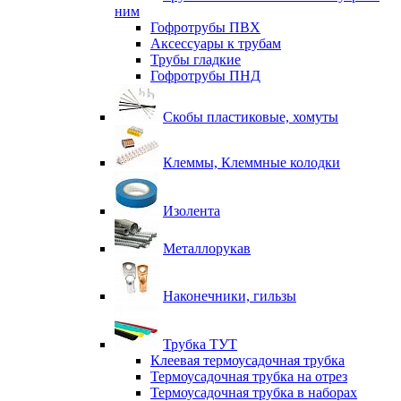
ним
Гофротрубы ПВХ
Аксессуары к трубам
Трубы гладкие
Гофротрубы ПНД
Скобы пластиковые, хомуты
Клеммы, Клеммные колодки
Изолента
Металлорукав
Наконечники, гильзы
Трубка ТУТ
Клеевая термоусадочная трубка
Термоусадочная трубка на отрез
Термоусадочная трубка в наборах