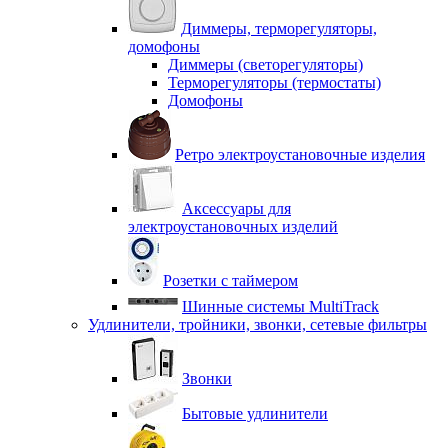
Диммеры, терморегуляторы,
домофоны
Диммеры (светорегуляторы)
Терморегуляторы (термостаты)
Домофоны
Ретро электроустановочные изделия
Аксессуары для
электроустановочных изделий
Розетки с таймером
Шинные системы MultiTrack
Удлинители, тройники, звонки, сетевые фильтры
Звонки
Бытовые удлинители