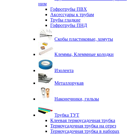
ним
Гофротрубы ПВХ
Аксессуары к трубам
Трубы гладкие
Гофротрубы ПНД
Скобы пластиковые, хомуты
Клеммы, Клеммные колодки
Изолента
Металлорукав
Наконечники, гильзы
Трубка ТУТ
Клеевая термоусадочная трубка
Термоусадочная трубка на отрез
Термоусадочная трубка в наборах