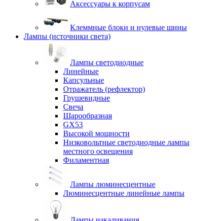
Аксессуары к корпусам
Клеммные блоки и нулевые шины
Лампы (источники света)
Лампы светодиодные
Линейные
Капсульные
Отражатель (рефлектор)
Грушевидные
Свеча
Шарообразная
GX53
Высокой мощности
Низковольтные светодиодные лампы
местного освещения
Филаментная
Лампы люминесцентные
Люминесцентные линейные лампы
Лампы накаливания