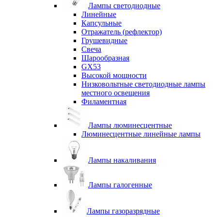
Лампы светодиодные
Линейные
Капсульные
Отражатель (рефлектор)
Грушевидные
Свеча
Шарообразная
GX53
Высокой мощности
Низковольтные светодиодные лампы
местного освещения
Филаментная
Лампы люминесцентные
Люминесцентные линейные лампы
Лампы накаливания
Лампы галогенные
Лампы газоразрядные