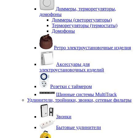
Диммеры, терморегуляторы,
домофоны
Диммеры (светорегуляторы)
Терморегуляторы (термостаты)
Домофоны
Ретро электроустановочные изделия
Аксессуары для
электроустановочных изделий
Розетки с таймером
Шинные системы MultiTrack
Удлинители, тройники, звонки, сетевые фильтры
Звонки
Бытовые удлинители