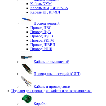
Кабель NYM
Кабель ВВГ, ВВГнг-LS
Кабель КГ, КГ-ХЛ
Провод медный
Провод ПВС
Провод ПуВ
Провод ПуГВ
Провод РКГМ
Провод ШВВП
Провод РПШ
Кабель алюминиевый
Провод самонесущий (СИП)
Кабель и провод связи
Изделия для прокладки кабеля и электромонтажа
Коробки