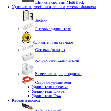
Шинные системы MultiTrack
Удлинители, тройники, звонки, сетевые фильтры
Звонки
Бытовые удлинители
Удлинители на катушке
Сетевые фильтры
Колодки для удлинителей
Разветвители, переходники
Садовые удлинители
Удлинители на рамке
Удлинители-шнуры
Удлинители IP44
Кабель и провод
Кабель медный