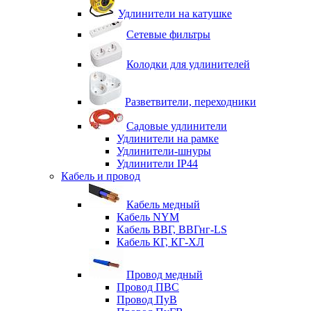
Удлинители на катушке
Сетевые фильтры
Колодки для удлинителей
Разветвители, переходники
Садовые удлинители
Удлинители на рамке
Удлинители-шнуры
Удлинители IP44
Кабель и провод
Кабель медный
Кабель NYM
Кабель ВВГ, ВВГнг-LS
Кабель КГ, КГ-ХЛ
Провод медный
Провод ПВС
Провод ПуВ