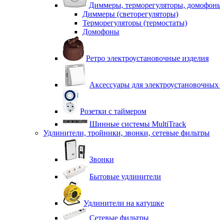
Диммеры, терморегуляторы, домофон
Диммеры (светорегуляторы)
Терморегуляторы (термостаты)
Домофоны
Ретро электроустановочные изделия
Аксессуары для электроустановочных
Розетки с таймером
Шинные системы MultiTrack
Удлинители, тройники, звонки, сетевые фильтры
Звонки
Бытовые удлинители
Удлинители на катушке
Сетевые фильтры