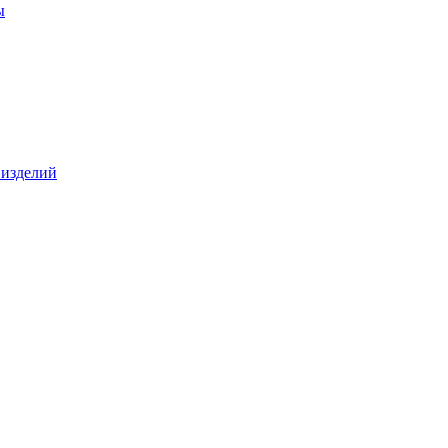
ы
 изделий