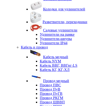
Колодки для удлинителей
Разветвители, переходники
Садовые удлинители
Удлинители на рамке
Удлинители-шнуры
Удлинители IP44
Кабель и провод
Кабель медный
Кабель NYM
Кабель ВВГ, ВВГнг-LS
Кабель КГ, КГ-ХЛ
Провод медный
Провод ПВС
Провод ПуВ
Провод ПуГВ
Провод РКГМ
Провод ШВВП