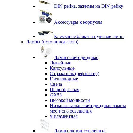
DIN-рейка, зажимы на DIN-рейку
Аксессуары к корпусам
Клеммные блоки и нулевые шины
Лампы (источники света)
Лампы светодиодные
Линейные
Капсульные
Отражатель (рефлектор)
Грушевидные
Свеча
Шарообразная
GX53
Высокой мощности
Низковольтные светодиодные лампы
местного освещения
Филаментная
Лампы люминесцентные