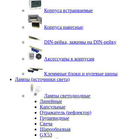
Корпуса встраиваемые
Корпуса навесные
DIN-рейка, зажимы на DIN-рейку
Аксессуары к корпусам
Клеммные блоки и нулевые шины
Лампы (источники света)
Лампы светодиодные
Линейные
Капсульные
Отражатель (рефлектор)
Грушевидные
Свеча
Шарообразная
GX53