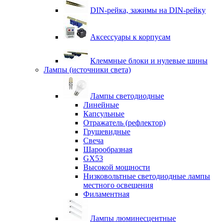
DIN-рейка, зажимы на DIN-рейку
Аксессуары к корпусам
Клеммные блоки и нулевые шины
Лампы (источники света)
Лампы светодиодные
Линейные
Капсульные
Отражатель (рефлектор)
Грушевидные
Свеча
Шарообразная
GX53
Высокой мощности
Низковольтные светодиодные лампы
местного освещения
Филаментная
Лампы люминесцентные