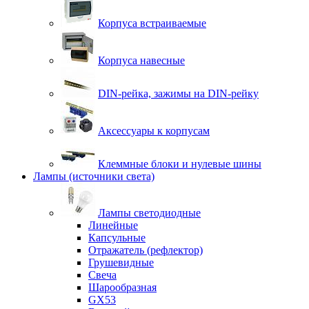
Корпуса встраиваемые
Корпуса навесные
DIN-рейка, зажимы на DIN-рейку
Аксессуары к корпусам
Клеммные блоки и нулевые шины
Лампы (источники света)
Лампы светодиодные
Линейные
Капсульные
Отражатель (рефлектор)
Грушевидные
Свеча
Шарообразная
GX53