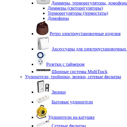
Диммеры, терморегуляторы, домофон
Диммеры (светорегуляторы)
Терморегуляторы (термостаты)
Домофоны
Ретро электроустановочные изделия
Аксессуары для электроустановочных
Розетки с таймером
Шинные системы MultiTrack
Удлинители, тройники, звонки, сетевые фильтры
Звонки
Бытовые удлинители
Удлинители на катушке
Сетевые фильтры