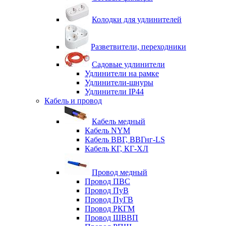
Колодки для удлинителей
Разветвители, переходники
Садовые удлинители
Удлинители на рамке
Удлинители-шнуры
Удлинители IP44
Кабель и провод
Кабель медный
Кабель NYM
Кабель ВВГ, ВВГнг-LS
Кабель КГ, КГ-ХЛ
Провод медный
Провод ПВС
Провод ПуВ
Провод ПуГВ
Провод РКГМ
Провод ШВВП