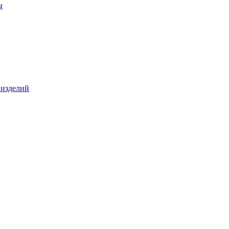
ы
 изделий