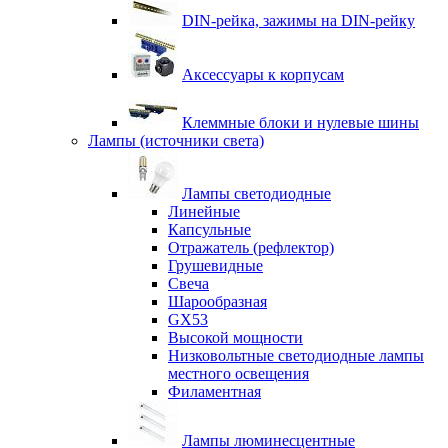
DIN-рейка, зажимы на DIN-рейку
Аксессуары к корпусам
Клеммные блоки и нулевые шины
Лампы (источники света)
Лампы светодиодные
Линейные
Капсульные
Отражатель (рефлектор)
Грушевидные
Свеча
Шарообразная
GX53
Высокой мощности
Низковольтные светодиодные лампы
местного освещения
Филаментная
Лампы люминесцентные