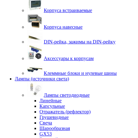
Корпуса встраиваемые
Корпуса навесные
DIN-рейка, зажимы на DIN-рейку
Аксессуары к корпусам
Клеммные блоки и нулевые шины
Лампы (источники света)
Лампы светодиодные
Линейные
Капсульные
Отражатель (рефлектор)
Грушевидные
Свеча
Шарообразная
GX53