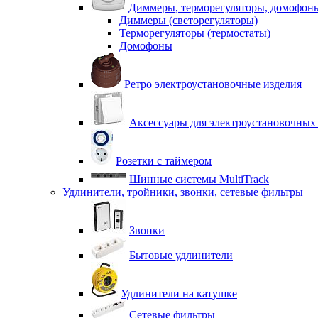
Диммеры, терморегуляторы, домофон
Диммеры (светорегуляторы)
Терморегуляторы (термостаты)
Домофоны
Ретро электроустановочные изделия
Аксессуары для электроустановочных
Розетки с таймером
Шинные системы MultiTrack
Удлинители, тройники, звонки, сетевые фильтры
Звонки
Бытовые удлинители
Удлинители на катушке
Сетевые фильтры