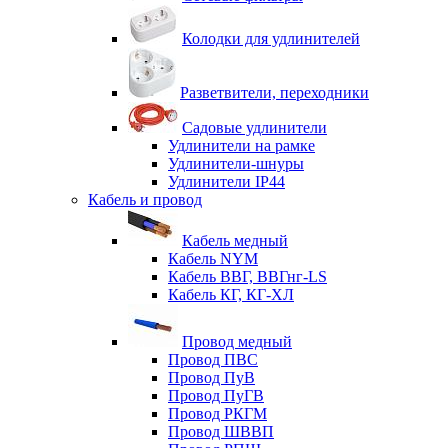
Колодки для удлинителей
Разветвители, переходники
Садовые удлинители
Удлинители на рамке
Удлинители-шнуры
Удлинители IP44
Кабель и провод
Кабель медный
Кабель NYM
Кабель ВВГ, ВВГнг-LS
Кабель КГ, КГ-ХЛ
Провод медный
Провод ПВС
Провод ПуВ
Провод ПуГВ
Провод РКГМ
Провод ШВВП