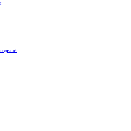
ы
 изделий