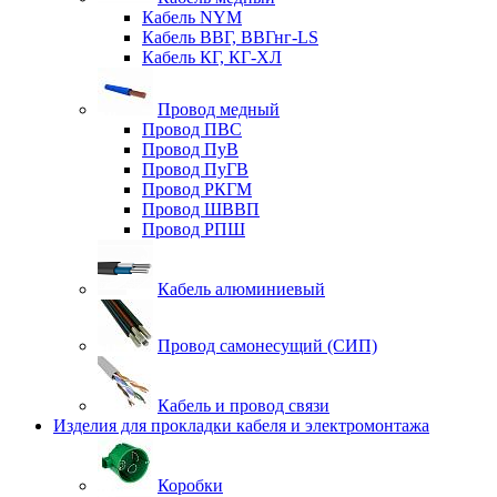
Кабель NYM
Кабель ВВГ, ВВГнг-LS
Кабель КГ, КГ-ХЛ
Провод медный
Провод ПВС
Провод ПуВ
Провод ПуГВ
Провод РКГМ
Провод ШВВП
Провод РПШ
Кабель алюминиевый
Провод самонесущий (СИП)
Кабель и провод связи
Изделия для прокладки кабеля и электромонтажа
Коробки