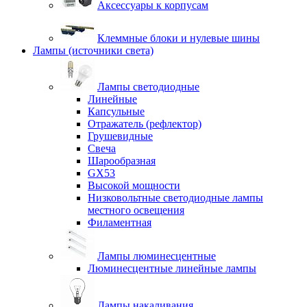
Аксессуары к корпусам
Клеммные блоки и нулевые шины
Лампы (источники света)
Лампы светодиодные
Линейные
Капсульные
Отражатель (рефлектор)
Грушевидные
Свеча
Шарообразная
GX53
Высокой мощности
Низковольтные светодиодные лампы
местного освещения
Филаментная
Лампы люминесцентные
Люминесцентные линейные лампы
Лампы накаливания