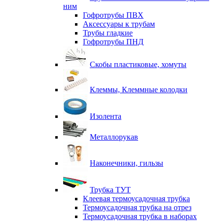
ним
Гофротрубы ПВХ
Аксессуары к трубам
Трубы гладкие
Гофротрубы ПНД
Скобы пластиковые, хомуты
Клеммы, Клеммные колодки
Изолента
Металлорукав
Наконечники, гильзы
Трубка ТУТ
Клеевая термоусадочная трубка
Термоусадочная трубка на отрез
Термоусадочная трубка в наборах