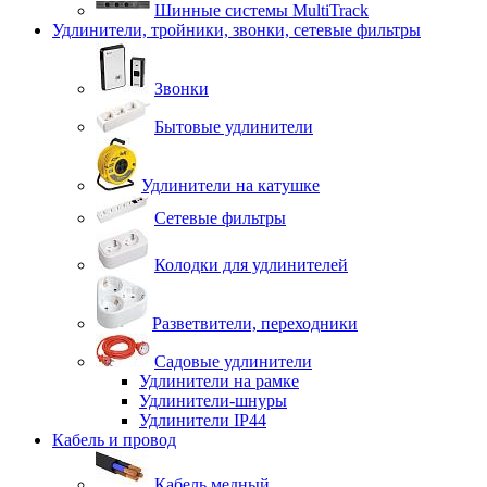
Шинные системы MultiTrack
Удлинители, тройники, звонки, сетевые фильтры
Звонки
Бытовые удлинители
Удлинители на катушке
Сетевые фильтры
Колодки для удлинителей
Разветвители, переходники
Садовые удлинители
Удлинители на рамке
Удлинители-шнуры
Удлинители IP44
Кабель и провод
Кабель медный