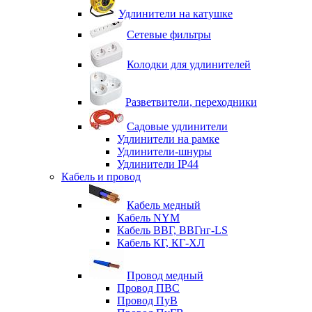
Удлинители на катушке
Сетевые фильтры
Колодки для удлинителей
Разветвители, переходники
Садовые удлинители
Удлинители на рамке
Удлинители-шнуры
Удлинители IP44
Кабель и провод
Кабель медный
Кабель NYM
Кабель ВВГ, ВВГнг-LS
Кабель КГ, КГ-ХЛ
Провод медный
Провод ПВС
Провод ПуВ