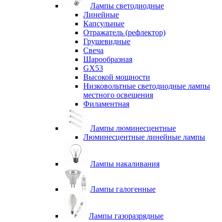
Лампы светодиодные
Линейные
Капсульные
Отражатель (рефлектор)
Грушевидные
Свеча
Шарообразная
GX53
Высокой мощности
Низковольтные светодиодные лампы
местного освещения
Филаментная
Лампы люминесцентные
Люминесцентные линейные лампы
Лампы накаливания
Лампы галогенные
Лампы газоразрядные