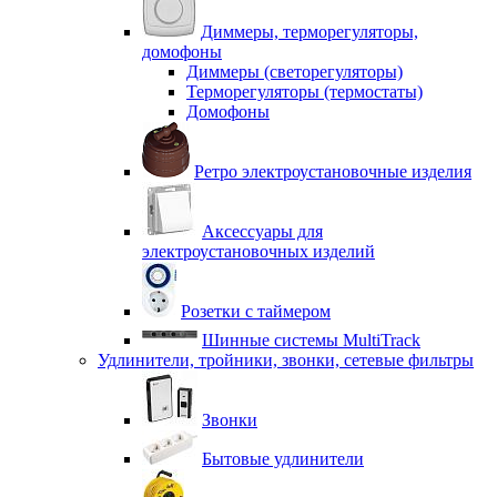
Диммеры, терморегуляторы,
домофоны
Диммеры (светорегуляторы)
Терморегуляторы (термостаты)
Домофоны
Ретро электроустановочные изделия
Аксессуары для
электроустановочных изделий
Розетки с таймером
Шинные системы MultiTrack
Удлинители, тройники, звонки, сетевые фильтры
Звонки
Бытовые удлинители