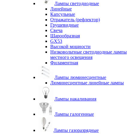
Лампы светодиодные
Линейные
Капсульные
Отражатель (рефлектор)
Грушевидные
Свеча
Шарообразная
GX53
Высокой мощности
Низковольтные светодиодные лампы
местного освещения
Филаментная
Лампы люминесцентные
Люминесцентные линейные лампы
Лампы накаливания
Лампы галогенные
Лампы газоразрядные