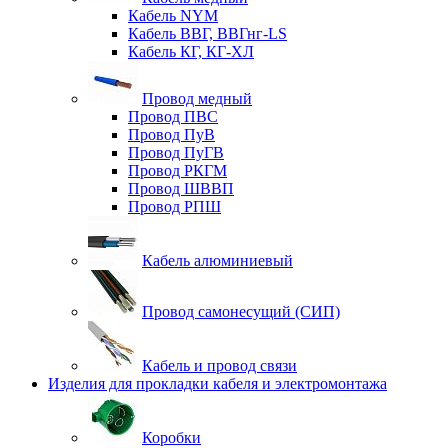
Кабель NYM
Кабель ВВГ, ВВГнг-LS
Кабель КГ, КГ-ХЛ
Провод медный
Провод ПВС
Провод ПуВ
Провод ПуГВ
Провод РКГМ
Провод ШВВП
Провод РПШ
Кабель алюминиевый
Провод самонесущий (СИП)
Кабель и провод связи
Изделия для прокладки кабеля и электромонтажа
Коробки