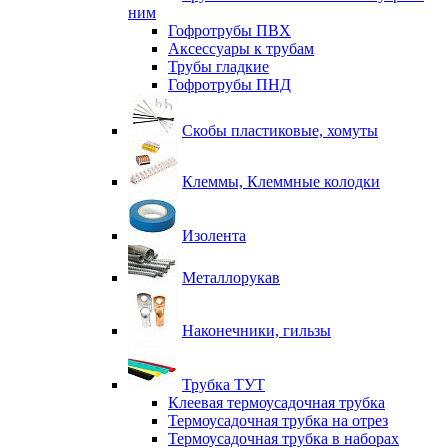
ним
Гофротрубы ПВХ
Аксессуары к трубам
Трубы гладкие
Гофротрубы ПНД
Скобы пластиковые, хомуты
Клеммы, Клеммные колодки
Изолента
Металлорукав
Наконечники, гильзы
Трубка ТУТ
Клеевая термоусадочная трубка
Термоусадочная трубка на отрез
Термоусадочная трубка в наборах