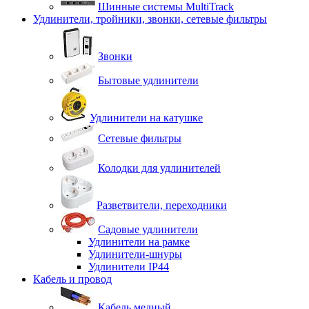
Шинные системы MultiTrack
Удлинители, тройники, звонки, сетевые фильтры
Звонки
Бытовые удлинители
Удлинители на катушке
Сетевые фильтры
Колодки для удлинителей
Разветвители, переходники
Садовые удлинители
Удлинители на рамке
Удлинители-шнуры
Удлинители IP44
Кабель и провод
Кабель медный