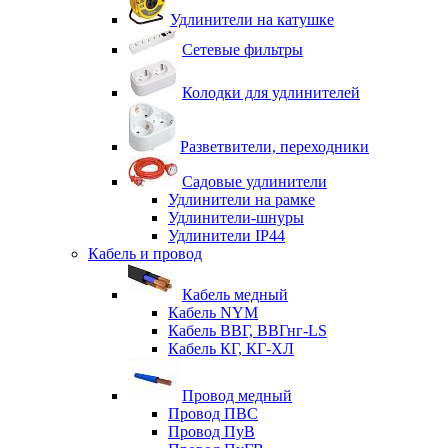
Удлинители на катушке
Сетевые фильтры
Колодки для удлинителей
Разветвители, переходники
Садовые удлинители
Удлинители на рамке
Удлинители-шнуры
Удлинители IP44
Кабель и провод
Кабель медный
Кабель NYM
Кабель ВВГ, ВВГнг-LS
Кабель КГ, КГ-ХЛ
Провод медный
Провод ПВС
Провод ПуВ