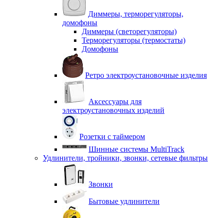
Диммеры, терморегуляторы,
домофоны
Диммеры (светорегуляторы)
Терморегуляторы (термостаты)
Домофоны
Ретро электроустановочные изделия
Аксессуары для
электроустановочных изделий
Розетки с таймером
Шинные системы MultiTrack
Удлинители, тройники, звонки, сетевые фильтры
Звонки
Бытовые удлинители