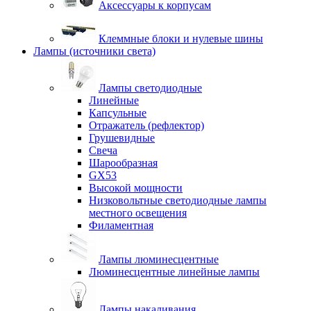
Аксессуары к корпусам
Клеммные блоки и нулевые шины
Лампы (источники света)
Лампы светодиодные
Линейные
Капсульные
Отражатель (рефлектор)
Грушевидные
Свеча
Шарообразная
GX53
Высокой мощности
Низковольтные светодиодные лампы
местного освещения
Филаментная
Лампы люминесцентные
Люминесцентные линейные лампы
Лампы накаливания