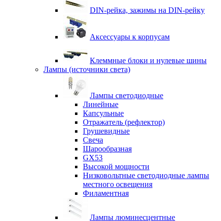
DIN-рейка, зажимы на DIN-рейку
Аксессуары к корпусам
Клеммные блоки и нулевые шины
Лампы (источники света)
Лампы светодиодные
Линейные
Капсульные
Отражатель (рефлектор)
Грушевидные
Свеча
Шарообразная
GX53
Высокой мощности
Низковольтные светодиодные лампы
местного освещения
Филаментная
Лампы люминесцентные