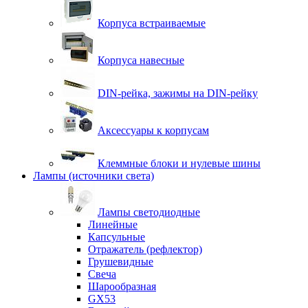
Корпуса встраиваемые
Корпуса навесные
DIN-рейка, зажимы на DIN-рейку
Аксессуары к корпусам
Клеммные блоки и нулевые шины
Лампы (источники света)
Лампы светодиодные
Линейные
Капсульные
Отражатель (рефлектор)
Грушевидные
Свеча
Шарообразная
GX53