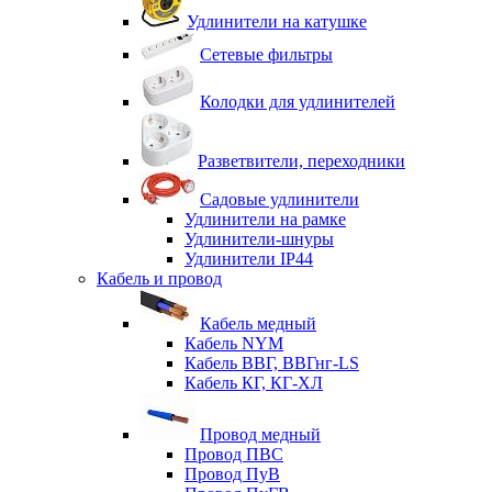
Удлинители на катушке
Сетевые фильтры
Колодки для удлинителей
Разветвители, переходники
Садовые удлинители
Удлинители на рамке
Удлинители-шнуры
Удлинители IP44
Кабель и провод
Кабель медный
Кабель NYM
Кабель ВВГ, ВВГнг-LS
Кабель КГ, КГ-ХЛ
Провод медный
Провод ПВС
Провод ПуВ