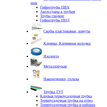
ним
Гофротрубы ПВХ
Аксессуары к трубам
Трубы гладкие
Гофротрубы ПНД
Скобы пластиковые, хомуты
Клеммы, Клеммные колодки
Изолента
Металлорукав
Наконечники, гильзы
Трубка ТУТ
Клеевая термоусадочная трубка
Термоусадочная трубка на отрез
Термоусадочная трубка в наборах