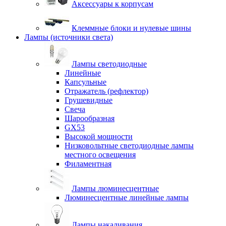
Аксессуары к корпусам
Клеммные блоки и нулевые шины
Лампы (источники света)
Лампы светодиодные
Линейные
Капсульные
Отражатель (рефлектор)
Грушевидные
Свеча
Шарообразная
GX53
Высокой мощности
Низковольтные светодиодные лампы
местного освещения
Филаментная
Лампы люминесцентные
Люминесцентные линейные лампы
Лампы накаливания