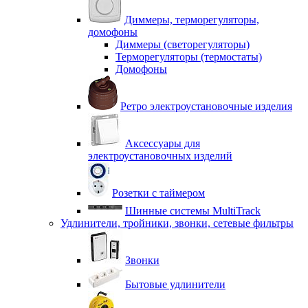
Диммеры, терморегуляторы,
домофоны
Диммеры (светорегуляторы)
Терморегуляторы (термостаты)
Домофоны
Ретро электроустановочные изделия
Аксессуары для
электроустановочных изделий
Розетки с таймером
Шинные системы MultiTrack
Удлинители, тройники, звонки, сетевые фильтры
Звонки
Бытовые удлинители