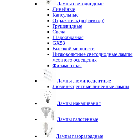
Лампы светодиодные
Линейные
Капсульные
Отражатель (рефлектор)
Грушевидные
Свеча
Шарообразная
GX53
Высокой мощности
Низковольтные светодиодные лампы
местного освещения
Филаментная
Лампы люминесцентные
Люминесцентные линейные лампы
Лампы накаливания
Лампы галогенные
Лампы газоразрядные