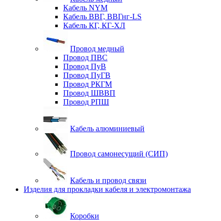
Кабель NYM
Кабель ВВГ, ВВГнг-LS
Кабель КГ, КГ-ХЛ
Провод медный
Провод ПВС
Провод ПуВ
Провод ПуГВ
Провод РКГМ
Провод ШВВП
Провод РПШ
Кабель алюминиевый
Провод самонесущий (СИП)
Кабель и провод связи
Изделия для прокладки кабеля и электромонтажа
Коробки