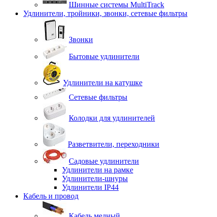
Шинные системы MultiTrack
Удлинители, тройники, звонки, сетевые фильтры
Звонки
Бытовые удлинители
Удлинители на катушке
Сетевые фильтры
Колодки для удлинителей
Разветвители, переходники
Садовые удлинители
Удлинители на рамке
Удлинители-шнуры
Удлинители IP44
Кабель и провод
Кабель медный