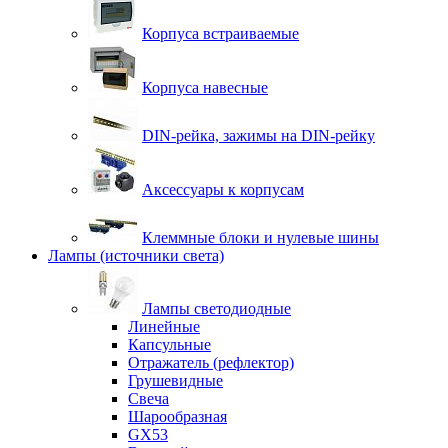
Корпуса встраиваемые
Корпуса навесные
DIN-рейка, зажимы на DIN-рейку
Аксессуары к корпусам
Клеммные блоки и нулевые шины
Лампы (источники света)
Лампы светодиодные
Линейные
Капсульные
Отражатель (рефлектор)
Грушевидные
Свеча
Шарообразная
GX53