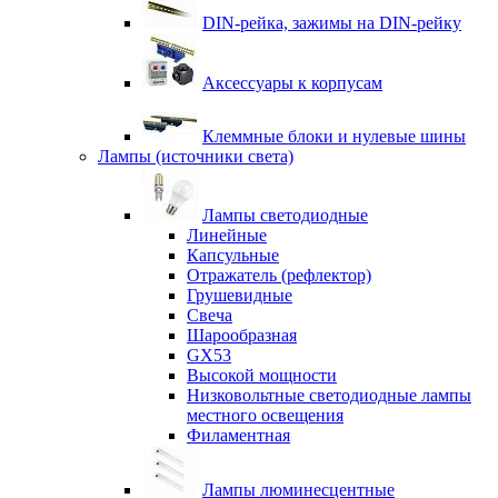
DIN-рейка, зажимы на DIN-рейку
Аксессуары к корпусам
Клеммные блоки и нулевые шины
Лампы (источники света)
Лампы светодиодные
Линейные
Капсульные
Отражатель (рефлектор)
Грушевидные
Свеча
Шарообразная
GX53
Высокой мощности
Низковольтные светодиодные лампы
местного освещения
Филаментная
Лампы люминесцентные